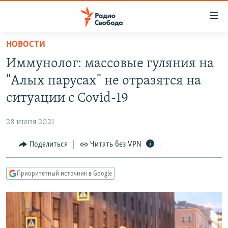
Ссылки
для
упрощенного
НОВОСТИ
ПРОГРАММЫ
доступа
Иммунолог: массовые гуляния на
ПОДКАСТЫ
Вернуться
"Алых парусах" не отразятся на
к
АВТОРСКИЕ ПРОЕКТЫ
ситуации с Covid-19
основному
ЦИТАТЫ СВОБОДЫ
содержанию
28 июня 2021
Вернутся
МНЕНИЯ
к
Поделиться
Читать без VPN
КУЛЬТУРА
главной
навигации
IDEL.РЕАЛИИ
Приоритетный источник в Google
Вернутся
КАВКАЗ.РЕАЛИИ
к
СЕВЕР.РЕАЛИИ
поиску
СИБИРЬ.РЕАЛИИ