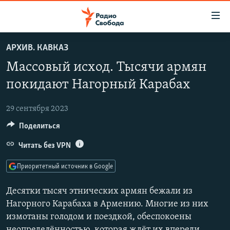
Ссылки
для
упрощенного
АРХИВ. КАВКАЗ
ПРОГРАММЫ
доступа
Массовый исход. Тысячи армян
ПОДКАСТЫ
Вернуться
покидают Нагорный Карабах
к
АВТОРСКИЕ ПРОЕКТЫ
основному
29 сентября 2023
ЦИТАТЫ СВОБОДЫ
содержанию
Поделиться
Вернутся
МНЕНИЯ
к
Читать без VPN
КУЛЬТУРА
главной
навигации
IDEL.РЕАЛИИ
Приоритетный источник в Google
Вернутся
КАВКАЗ.РЕАЛИИ
к
Десятки тысяч этнических армян бежали из
СЕВЕР.РЕАЛИИ
поиску
Нагорного Карабаха в Армению. Многие из них
измотаны голодом и поездкой, обеспокоены
СИБИРЬ.РЕАЛИИ
неопределённостью, которая ждёт их впереди.