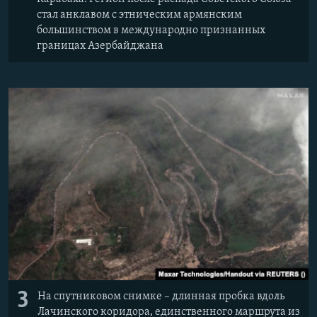
стал анклавом с этническим армянским
большинством в международно признанных
границах Азербайджана
3
На спутниковом снимке – длинная пробка вдоль
Лачинского коридора, единственного маршрута из