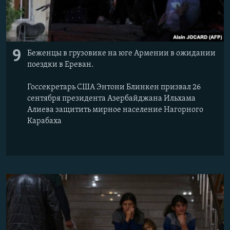
9
Беженцы в грузовике на юге Армении в ожидании
поездки в Ереван.
Госсекретарь США Энтони Блинкен призвал 26
сентября президента Азербайджана Ильхама
Алиева защитить мирное население Нагорного
Карабаха