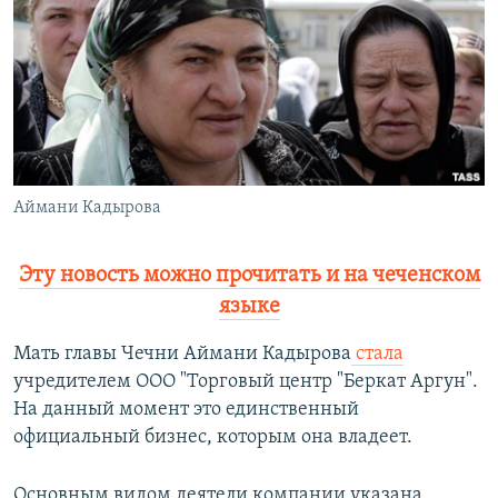
РАСПИСАНИЕ ВЕЩАНИЯ
ПОДПИШИТЕСЬ НА РАССЫЛКУ
СОЦИАЛЬНЫЕ СЕТИ
Аймани Кадырова
Все сайты РСЕ/РС
Эту новость можно прочитать и на чеченском
языке
Мать главы Чечни Аймани Кадырова
стала
учредителем ООО "Торговый центр "Беркат Аргун".
На данный момент это единственный
официальный бизнес, которым она владеет.
Основным видом деятели компании указана