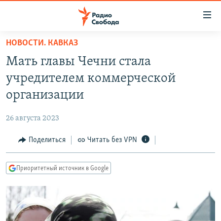
Ссылки
для
упрощенного
НОВОСТИ. КАВКАЗ
ПРОГРАММЫ
доступа
Мать главы Чечни стала
ПОДКАСТЫ
Вернуться
учредителем коммерческой
к
АВТОРСКИЕ ПРОЕКТЫ
организации
основному
ЦИТАТЫ СВОБОДЫ
содержанию
26 августа 2023
Вернутся
МНЕНИЯ
к
Поделиться
Читать без VPN
КУЛЬТУРА
главной
навигации
IDEL.РЕАЛИИ
Приоритетный источник в Google
Вернутся
КАВКАЗ.РЕАЛИИ
к
СЕВЕР.РЕАЛИИ
поиску
СИБИРЬ.РЕАЛИИ