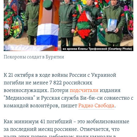
РАСПИСАНИЕ ВЕЩАНИЯ
ПОДПИШИТЕСЬ НА РАССЫЛКУ
СОЦИАЛЬНЫЕ СЕТИ
Похороны солдат в Бурятии
Все сайты РСЕ/РС
К 21 октября в ходе войны России с Украиной
погибли не менее 7 822 российских
военнослужащих. Потери
подсчитали
издания
"Медиазона" и Русская служба Би-би-си совместно с
командой волонтёров, пишет
Радио Свобода
.
Как минимум 41 погибший – это мобилизованные
за последний месяц россияне. Отмечается, что