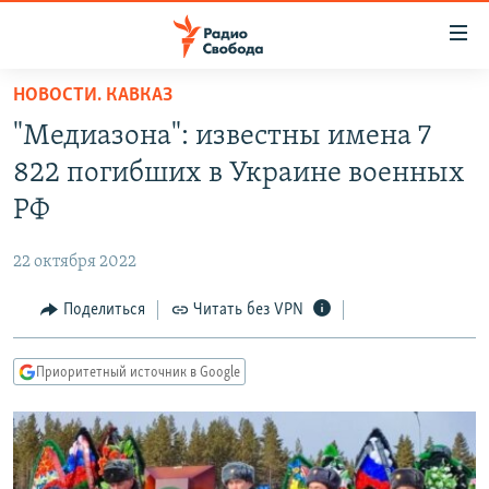
Ссылки
для
упрощенного
НОВОСТИ. КАВКАЗ
ПРОГРАММЫ
доступа
"Медиазона": известны имена 7
ПОДКАСТЫ
Вернуться
822 погибших в Украине военных
к
АВТОРСКИЕ ПРОЕКТЫ
РФ
основному
ЦИТАТЫ СВОБОДЫ
содержанию
22 октября 2022
Вернутся
МНЕНИЯ
к
Поделиться
Читать без VPN
КУЛЬТУРА
главной
навигации
IDEL.РЕАЛИИ
Приоритетный источник в Google
Вернутся
КАВКАЗ.РЕАЛИИ
к
СЕВЕР.РЕАЛИИ
поиску
СИБИРЬ.РЕАЛИИ