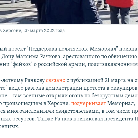
 Херсоне, 20 марта 2022 года
й проект "Поддержка политзеков. Мемориал" призна
а-Дону Максима Рачкова, арестованного по обвинению
нии "фейков" о российской армии, политзаключенным
-летнему Рачкову
связано
с публикацией 21 марта на е
кте" видео разгона демонстрации протеста в оккупиро
оне – там военные открыли огонь по безоружным демо
о произошедшем в Херсоне,
подчеркивает
Мемориал,
ся многочисленными свидетельствами, в том числе п
ых ресурсов. Также Рачков критиковал президента 
оенных.