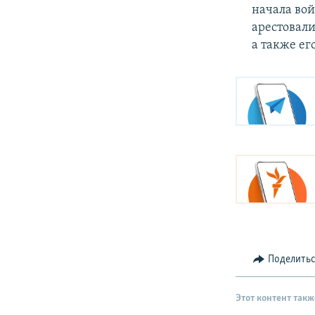
начала вой
арестовали
а также ег
Поделить
Этот контент такж