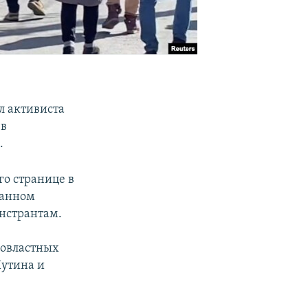
л активиста
 в
.
го странице в
ванном
нстрантам.
ровластных
Путина и