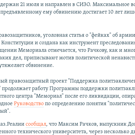
адержан 21 июля и направлен в СИЗО. Максимальное 
 предъявленному ему обвинению достигает 10 лет ли
авозащитников, уголовная статья о "фейках" об арми
 Конституции и создана как инструмент преследовани
общении Мемориала отмечается, что Рачкову, как и мн
аких дел, приписывают мотив политической ненависти
утяжеляет обвинение.
ый правозащитный проект "Поддержка политзаключе
 продолжает работу Программы поддержки политзак
ного центра "Мемориал" после его ликвидации, опир
одное
Руководство
по определению понятия "политиче
ый".
каз.Реалии
сообщал
, что Максим Рачков, выпускник До
енного технического университета, через несколько д