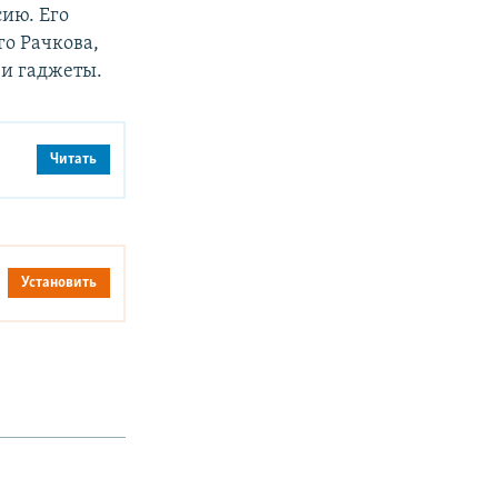
сию. Его
го Рачкова,
 и гаджеты.
Читать
Установить