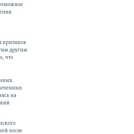
возможное
шения
и
я критиков
огим другим
, что
нных.
люченных
аясь на
ский
нского
ней после