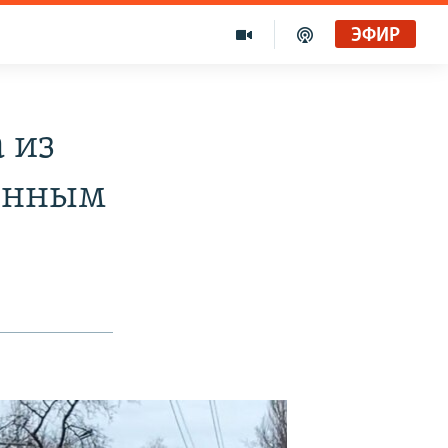
ЭФИР
 из
ченным