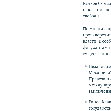
Рачков был з
наказание по
свободы.
По мнению пр
противоречит
власти. В со
фигурантам т
существенно 
Независим
Мемориал"
Правозащит
междунар
заключенн
Ранее Кав
государств