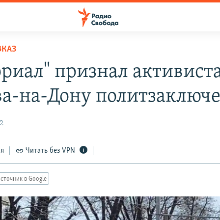
ВКАЗ
риал" признал активиста
ва-на-Дону политзаклю
2
ся
Читать без VPN
сточник в Google