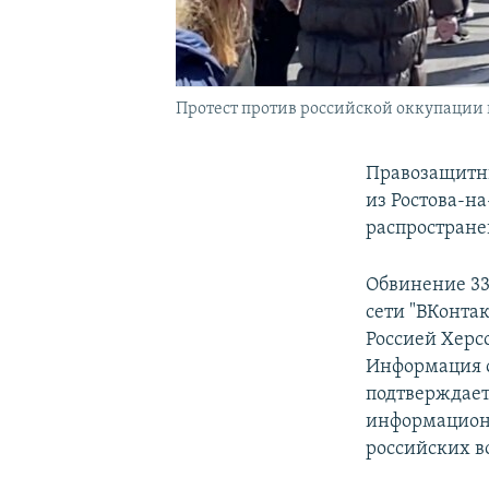
Протест против российской оккупации в
Правозащитны
из Ростова-н
распростране
Обвинение 33
сети "ВКонта
Россией Херс
Информация 
подтверждает
информационн
российских в