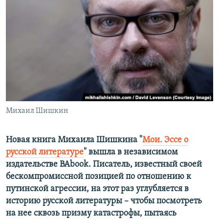
РАСПИСАНИЕ ВЕЩАНИЯ
ПОДПИШИТЕСЬ НА РАССЫЛКУ
СОЦИАЛЬНЫЕ СЕТИ
Михаил Шишкин
Все сайты РСЕ/РС
Новая книга Михаила Шишкина "
Мои. Эссе о
русской литературе
" вышла в независимом
издательстве BAbook. Писатель, известный своей
бескомпромиссной позицией по отношению к
путинской агрессии, на этот раз углубляется в
историю русской литературы – чтобы посмотреть
на нее сквозь призму катастрофы, пытаясь