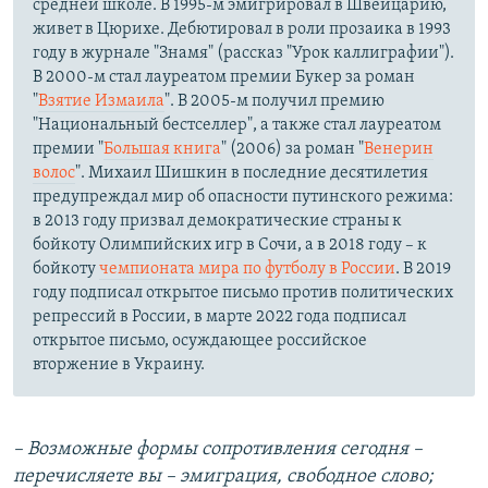
средней школе. В 1995-м эмигрировал в Швейцарию,
живет в Цюрихе. Дебютировал в роли прозаика в 1993
году в журнале "Знамя" (рассказ "Урок каллиграфии").
В 2000-м стал лауреатом премии Букер за роман
"
Взятие Измаила
". В 2005-м получил премию
"Национальный бестселлер", а также стал лауреатом
премии "
Большая книга
" (2006) за роман "
Венерин
волос
". Михаил Шишкин в последние десятилетия
предупреждал мир об опасности путинского режима:
в 2013 году призвал демократические страны к
бойкоту Олимпийских игр в Сочи, а в 2018 году – к
бойкоту
чемпионата мира по футболу в России
. В 2019
году подписал открытое письмо против политических
репрессий в России, в марте 2022 года подписал
открытое письмо, осуждающее российское
вторжение в Украину.
– Возможные формы сопротивления сегодня –
перечисляете вы – эмиграция, свободное слово;