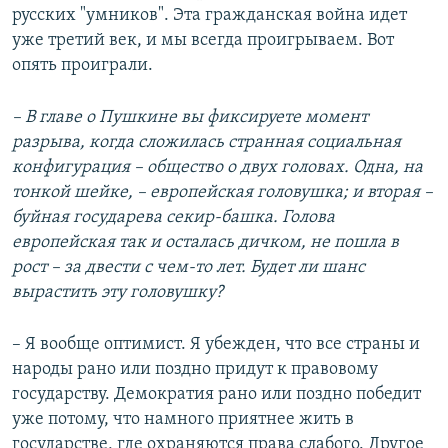
русских "умников". Эта гражданская война идет
уже третий век, и мы всегда проигрываем. Вот
опять проиграли.
– В главе о Пушкине вы фиксируете момент
разрыва, когда сложилась странная социальная
конфигурация – общество о двух головах. Одна, на
тонкой шейке, – европейская головушка; и вторая –
буйная государева секир-башка. Голова
европейская так и осталась дичком, не пошла в
рост – за двести с чем-то лет. Будет ли шанс
вырастить эту головушку?
– Я вообще оптимист. Я убежден, что все страны и
народы рано или поздно придут к правовому
государству. Демократия рано или поздно победит
уже потому, что намного приятнее жить в
государстве, где охраняются права слабого. Другое