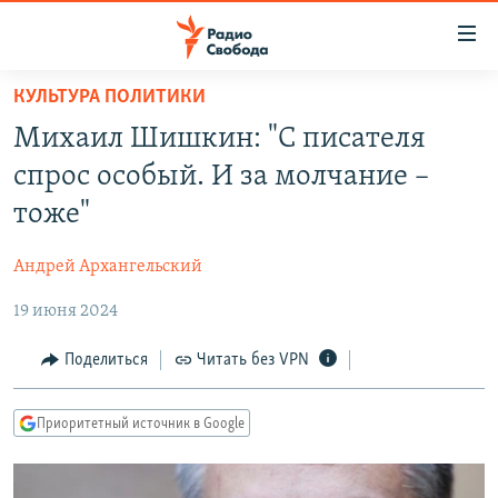
Ссылки
для
упрощенного
КУЛЬТУРА ПОЛИТИКИ
ПРОГРАММЫ
доступа
Михаил Шишкин: "С писателя
ПОДКАСТЫ
Вернуться
спрос особый. И за молчание –
к
АВТОРСКИЕ ПРОЕКТЫ
тоже"
основному
ЦИТАТЫ СВОБОДЫ
содержанию
Андрей Архангельский
Вернутся
МНЕНИЯ
к
19 июня 2024
КУЛЬТУРА
главной
навигации
IDEL.РЕАЛИИ
Поделиться
Читать без VPN
Вернутся
КАВКАЗ.РЕАЛИИ
к
Приоритетный источник в Google
СЕВЕР.РЕАЛИИ
поиску
СИБИРЬ.РЕАЛИИ