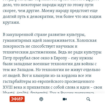
дело, что некоторые народы идут по этому пути
скорее, чем другие. Моему народу предстоит еще
долгий путь к демократии, тем более что мы ходим
кругами.
В закупоренной стране развитие культуры,
гуманитарных идей замораживается. Холопская
покорность не способствует научным и
техническим достижениям. Ведь не ради культуры
Петр прорубал свое окно в Европу – ему нужны
были западные военные технологии для войны с
тем же Западом. Но технологии не живут отдельно
от людей. Вот и хлынули из-за кордона все эти
гастарбайтеры из европейского просвещенного
XVIII века и прихватили с собой слова и идеи – свои
liberté, égalité, fraternité. Так в России появились
ЭФИР
"русские европейцы", которые объявили войну