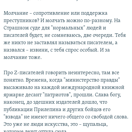
Молчание – сопротивление или поддержка
преступников? И молчать можно по-разному. На
Страшном суде для "нормальных" людей и
писателей будет, не сомневаюсь, две очереди. Тебя
же никто не заставлял называться писателем, а
назвался – извини, с тебя спрос особый. И за
молчание тоже.
Про Z-писателей говорить неинтересно, там все
понятно. Времена, когда "министерство правды"
высаживало на каждой международной книжной
ярмарке десант "патриотов", прошли. Слава богу,
наконец, до здешних издателей дошло, что
публикации Прилепина и других бойцов его
"взвода" не имеют ничего общего со свободой слова.
Это уже не люди искусства, это – щупальца,
которые лезут оттуда сюда.