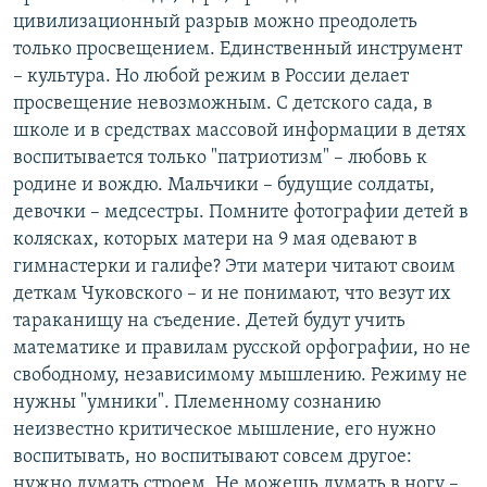
цивилизационный разрыв можно преодолеть
только просвещением. Единственный инструмент
– культура. Но любой режим в России делает
просвещение невозможным. С детского сада, в
школе и в средствах массовой информации в детях
воспитывается только "патриотизм" – любовь к
родине и вождю. Мальчики – будущие солдаты,
девочки – медсестры. Помните фотографии детей в
колясках, которых матери на 9 мая одевают в
гимнастерки и галифе? Эти матери читают своим
деткам Чуковского – и не понимают, что везут их
тараканищу на съедение. Детей будут учить
математике и правилам русской орфографии, но не
свободному, независимому мышлению. Режиму не
нужны "умники". Племенному сознанию
неизвестно критическое мышление, его нужно
воспитывать, но воспитывают совсем другое:
нужно думать строем. Не можешь думать в ногу –