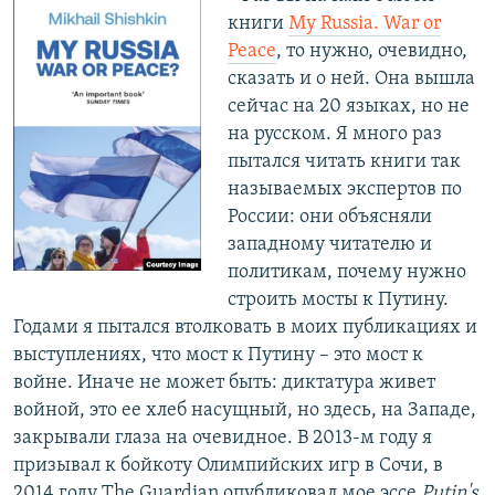
книги
My Russia. War or
Peace
, то нужно, очевидно,
сказать и о ней. Она вышла
сейчас на 20 языках, но не
на русском. Я много раз
пытался читать книги так
называемых экспертов по
России: они объясняли
западному читателю и
политикам, почему нужно
строить мосты к Путину.
Годами я пытался втолковать в моих публикациях и
выступлениях, что мост к Путину – это мост к
войне. Иначе не может быть: диктатура живет
войной, это ее хлеб насущный, но здесь, на Западе,
закрывали глаза на очевидное. В 2013-м году я
призывал к бойкоту Олимпийских игр в Сочи, в
2014 году The Guardian опубликовал мое эссе
Putin's