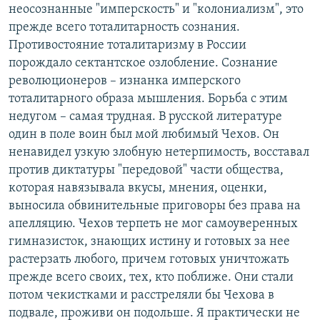
неосознанные "имперскость" и "колониализм", это
прежде всего тоталитарность сознания.
Противостояние тоталитаризму в России
порождало сектантское озлобление. Сознание
революционеров – изнанка имперского
тоталитарного образа мышления. Борьба с этим
недугом – самая трудная. В русской литературе
один в поле воин был мой любимый Чехов. Он
ненавидел узкую злобную нетерпимость, восставал
против диктатуры "передовой" части общества,
которая навязывала вкусы, мнения, оценки,
выносила обвинительные приговоры без права на
апелляцию. Чехов терпеть не мог самоуверенных
гимназисток, знающих истину и готовых за нее
растерзать любого, причем готовых уничтожать
прежде всего своих, тех, кто поближе. Они стали
потом чекистками и расстреляли бы Чехова в
подвале, проживи он подольше. Я практически не