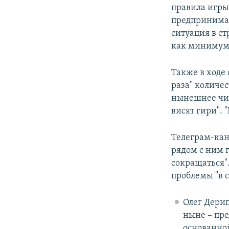
правила игры
предпринимат
ситуация в ст
как минимум 
Также в ходе
раза" количе
нынешнее чис
висят гири". 
Телеграм-кан
рядом с ним г
сокращаться"
проблемы "в 
Олег Дери
ныне – пре
основанной