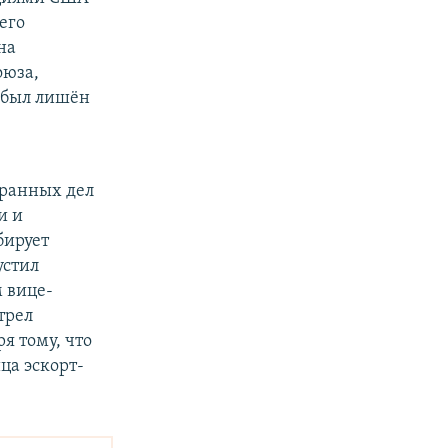
его
на
оюза,
р был лишён
транных дел
и и
бирует
устил
м вице-
трел
я тому, что
ца эскорт-