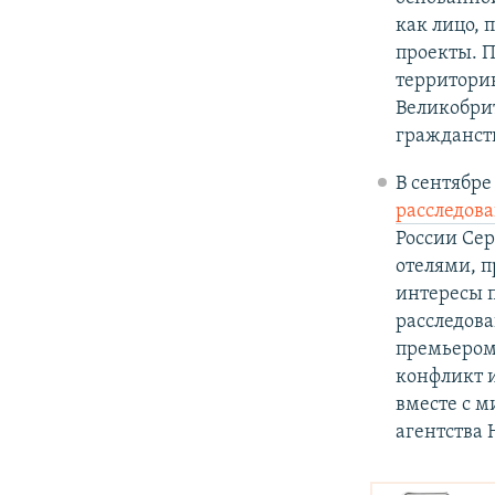
как лицо,
проекты. 
территори
Великобрит
гражданств
В сентябре
расследов
России Се
отелями, 
интересы п
расследова
премьером
конфликт и
вместе с м
агентства 