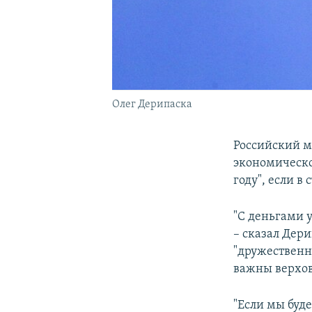
Олег Дерипаска
Российский м
экономическ
году", если в
"С деньгами 
– сказал Дер
"дружественн
важны верхов
"Если мы буд