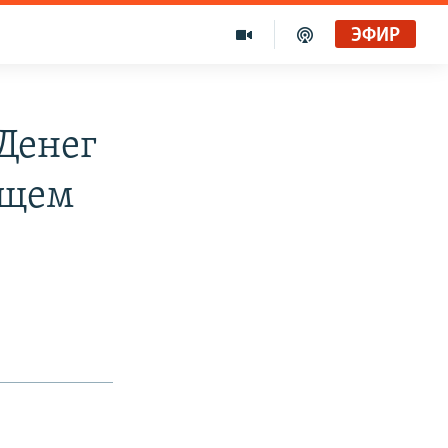
ЭФИР
Денег
ющем