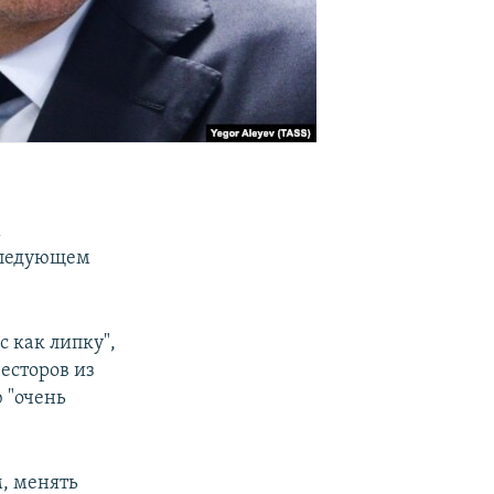
м
 следующем
 как липку",
есторов из
 "очень
м, менять