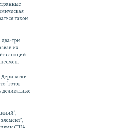
остранные
номическая
ваться такой
в два-три
азвав их
чёт санкций
знесмен.
я Дерипаски
то "готов
ть деликатные
миний",
 элемент",
кциями США