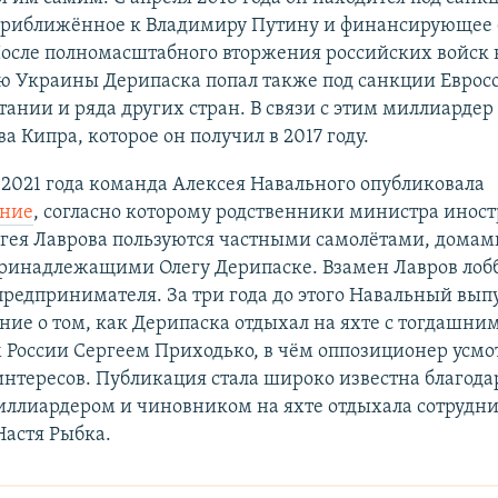
 приближённое к Владимиру Путину и финансирующее 
После полномасштабного вторжения российских войск 
ю Украины Дерипаска попал также под санкции Еврос
ании и ряда других стран. В связи с этим миллиарде
а Кипра, которое он получил в 2017 году.
 2021 года команда Алексея Навального опубликовала
ание
, согласно которому родственники министра инос
ргея Лаврова пользуются частными самолётами, домам
принадлежащими Олегу Дерипаске. Взамен Лавров лоб
редпринимателя. За три года до этого Навальный вып
ние о том, как Дерипаска отдыхал на яхте с тогдашни
 России Сергеем Приходько, в чём оппозиционер усмо
нтересов. Публикация стала широко известна благодар
иллиардером и чиновником на яхте отдыхала сотрудни
Настя Рыбка.