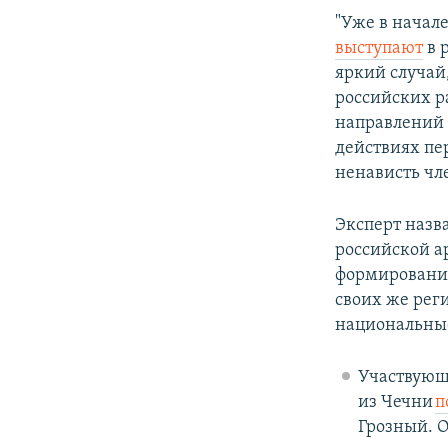
"Уже в начал
выступают
в 
яркий случай
российских р
направлений 
действиях пе
ненависть чл
Эксперт назв
российской а
формирований
своих же реги
национальны
Участвующ
из Чечни
п
Грозный. О