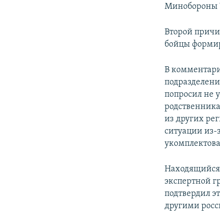
Минобороны 
Второй причи
бойцы формир
В комментари
подразделени
попросил не 
родственника
из других ре
ситуации из-
укомплектова
Находящийся 
экспертной гр
подтвердил э
другими рос