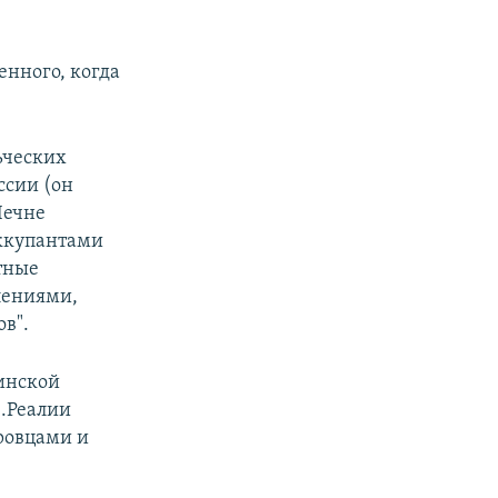
нного, когда
ьческих
ссии (он
Чечне
оккупантами
ктные
лениями,
в".
инской
з.Реалии
ровцами и