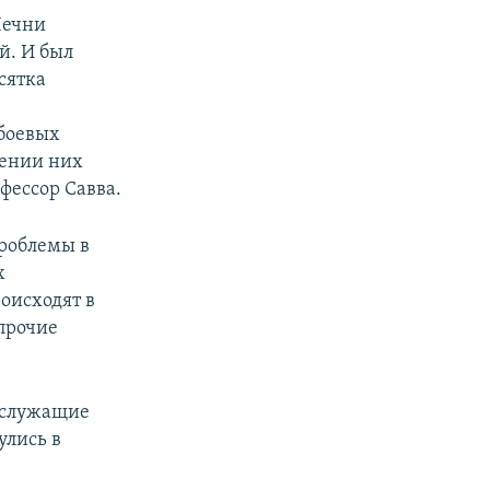
Чечни
й. И был
сятка
е
боевых
шении них
фессор Савва.
роблемы в
х
оисходят в
 прочие
ослужащие
улись в