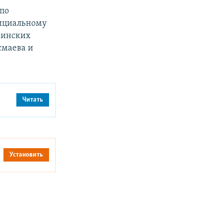
по
фициальному
аинских
смаева и
Читать
Установить