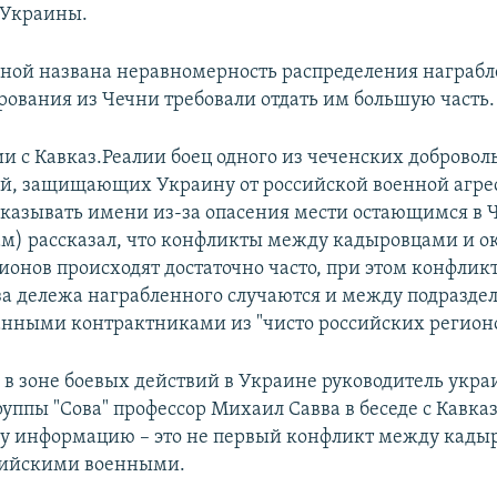
Украины.
ной названа неравномерность распределения награбле
ования из Чечни требовали отдать им большую часть.
и с Кавказ.Реалии боец одного из чеченских добровол
й, защищающих Украину от российской военной агре
указывать имени из-за опасения мести остающимся в 
м) рассказал, что конфликты между кадыровцами и 
гионов происходят достаточно часто, при этом конфли
за дележа награбленного случаются и между подразде
нными контрактниками из "чисто российских регионо
в зоне боевых действий в Украине руководитель укра
уппы "Сова" профессор Михаил Савва в беседе с Кавка
ту информацию – это не первый конфликт между кады
сийскими военными.