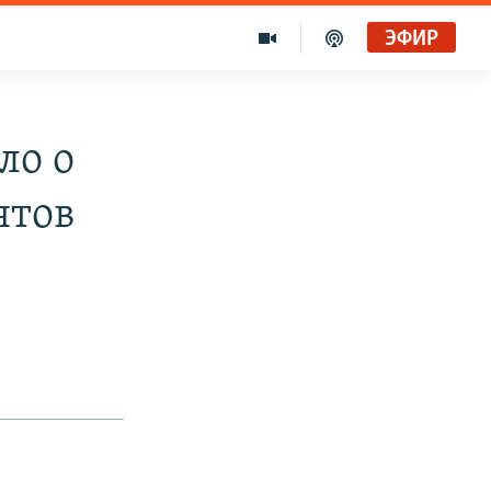
ЭФИР
ло о
ятов