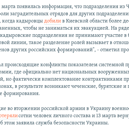
е марта появилась информация, что подразделения из 
роли заградительных отрядов для других подразделени
, когда кадыровцы
добили
в Киевской области более де
аненных, чтобы не заниматься их эвакуацией. На ряд
кадыровские подразделения не принимают участие в 
рвой линии, такое разделение ролей вызывает в отно
енов других российских формирований", - отметил про
ал происходящие конфликты показателем системной п
рмии, где официально нет национальных вооруженны
, но фактически комплектование контрактниками пр
онах, в результате возникают чеченские, бурятские и
е формирования.
ие во вторжении российской армии в Украину военн
отеряли
сотни человек личного состава и 13 марта верн
б этом заявила служба безопасности Украины.