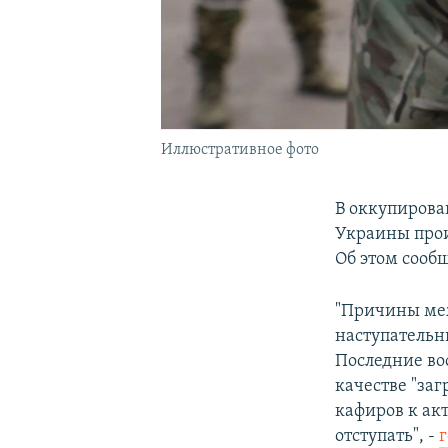
Иллюстративное фото
В оккупирова
Украины прои
Об этом сооб
"Причины меж
наступательн
Последние во
качестве "за
кафиров к акт
отступать", -