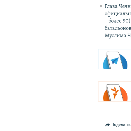
Глава Чеч
официально
– более 9
батальоно
Муслима Ч
Поделить