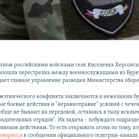
нном российскими войсками селе Киселевка Херсонск
зошла перестрелка между военнослужащими из Буря
щает главное управление разведки Министерства обор
этнического конфликта заключаются в нежелании бу
ые боевые действия и "неравноправие" условий с чече
обще не бывают на передовой, оставаясь в тылу исклю
градительных отрядов". Их задача – побуждать подразд
ивным действиям. То есть открывать огонь по тому, кт
говорится
в сообщении официального телеграм-канала