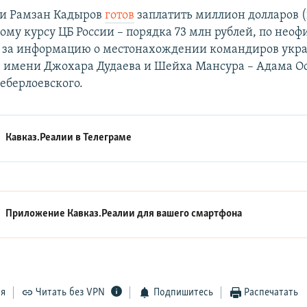
ни Рамзан Кадыров
готов
заплатить миллион долларов (
му курсу ЦБ России – порядка 73 млн рублей, по нео
0) за информацию о местонахождении командиров укр
в имени Джохара Дудаева и Шейха Мансура – Адама О
еберлоевского.
Кавказ.Реалии в
Телеграме
Приложение Кавказ.Реалии для вашего смартфона
ся
Читать без VPN
Подпишитесь
Распечатать