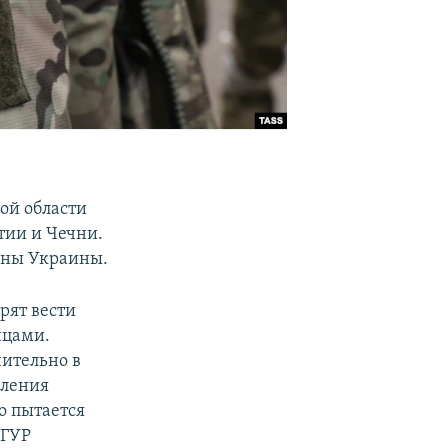
ой области
тии и Чечни.
оны Украины.
рят вести
нцами.
чительно в
еления
о пытается
 ГУР