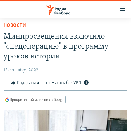
Ссылки
для
упрощенного
НОВОСТИ
ПРОГРАММЫ
доступа
Минпросвещения включило
ПОДКАСТЫ
Вернуться
"спецоперацию" в программу
к
АВТОРСКИЕ ПРОЕКТЫ
уроков истории
основному
ЦИТАТЫ СВОБОДЫ
содержанию
13 сентября 2022
Вернутся
МНЕНИЯ
к
Поделиться
Читать без VPN
КУЛЬТУРА
главной
навигации
IDEL.РЕАЛИИ
Приоритетный источник в Google
Вернутся
КАВКАЗ.РЕАЛИИ
к
СЕВЕР.РЕАЛИИ
поиску
СИБИРЬ.РЕАЛИИ