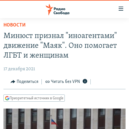
Ссылки
для
упрощенного
НОВОСТИ
ПРОГРАММЫ
доступа
Минюст признал "иноагентами"
ПОДКАСТЫ
Вернуться
движение "Маяк". Оно помогает
к
АВТОРСКИЕ ПРОЕКТЫ
ЛГБТ и женщинам
основному
ЦИТАТЫ СВОБОДЫ
содержанию
17 декабря 2021
Вернутся
МНЕНИЯ
к
Поделиться
Читать без VPN
КУЛЬТУРА
главной
навигации
IDEL.РЕАЛИИ
Приоритетный источник в Google
Вернутся
КАВКАЗ.РЕАЛИИ
к
СЕВЕР.РЕАЛИИ
поиску
СИБИРЬ.РЕАЛИИ