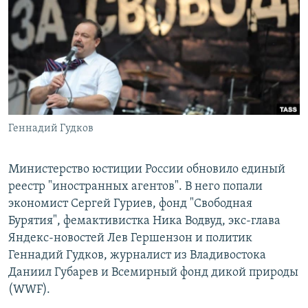
РАСПИСАНИЕ ВЕЩАНИЯ
ПОДПИШИТЕСЬ НА РАССЫЛКУ
СОЦИАЛЬНЫЕ СЕТИ
Геннадий Гудков
Все сайты РСЕ/РС
Министерство юстиции России обновило единый
реестр "иностранных агентов". В него попали
экономист Сергей Гуриев, фонд "Свободная
Бурятия", фемактивистка Ника Водвуд, экс-глава
Яндекс-новостей Лев Гершензон и политик
Геннадий Гудков, журналист из Владивостока
Даниил Губарев и Всемирный фонд дикой природы
(WWF).