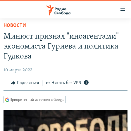
Ссылки
для
упрощенного
НОВОСТИ
ПРОГРАММЫ
доступа
Минюст признал "иноагентами"
ПОДКАСТЫ
Вернуться
экономиста Гуриева и политика
к
АВТОРСКИЕ ПРОЕКТЫ
Гудкова
основному
ЦИТАТЫ СВОБОДЫ
содержанию
10 марта 2023
Вернутся
МНЕНИЯ
к
Поделиться
Читать без VPN
КУЛЬТУРА
главной
навигации
IDEL.РЕАЛИИ
Приоритетный источник в Google
Вернутся
КАВКАЗ.РЕАЛИИ
к
СЕВЕР.РЕАЛИИ
поиску
СИБИРЬ.РЕАЛИИ