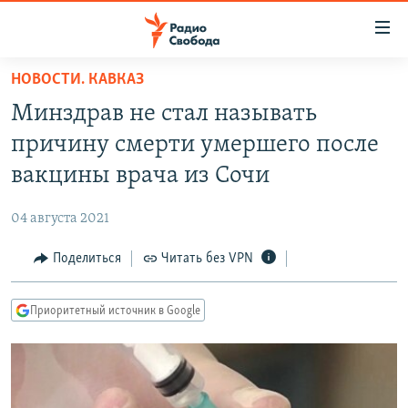
Ссылки
для
упрощенного
НОВОСТИ. КАВКАЗ
ПРОГРАММЫ
доступа
Минздрав не стал называть
ПОДКАСТЫ
Вернуться
причину смерти умершего после
к
АВТОРСКИЕ ПРОЕКТЫ
вакцины врача из Сочи
основному
ЦИТАТЫ СВОБОДЫ
содержанию
04 августа 2021
Вернутся
МНЕНИЯ
к
Поделиться
Читать без VPN
КУЛЬТУРА
главной
навигации
IDEL.РЕАЛИИ
Приоритетный источник в Google
Вернутся
КАВКАЗ.РЕАЛИИ
к
СЕВЕР.РЕАЛИИ
поиску
СИБИРЬ.РЕАЛИИ