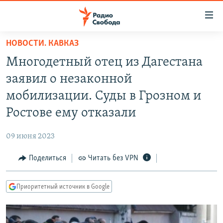
Ссылки
для
упрощенного
НОВОСТИ. КАВКАЗ
ПРОГРАММЫ
доступа
Многодетный отец из Дагестана
ПОДКАСТЫ
Вернуться
заявил о незаконной
к
АВТОРСКИЕ ПРОЕКТЫ
мобилизации. Суды в Грозном и
основному
ЦИТАТЫ СВОБОДЫ
содержанию
Ростове ему отказали
Вернутся
МНЕНИЯ
к
09 июня 2023
КУЛЬТУРА
главной
Поделиться
Читать без VPN
навигации
IDEL.РЕАЛИИ
Вернутся
КАВКАЗ.РЕАЛИИ
к
Приоритетный источник в Google
СЕВЕР.РЕАЛИИ
поиску
СИБИРЬ.РЕАЛИИ