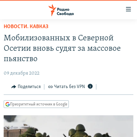
Ссылки
для
упрощенного
НОВОСТИ. КАВКАЗ
ПРОГРАММЫ
доступа
Мобилизованных в Северной
ПОДКАСТЫ
Вернуться
Осетии вновь судят за массовое
к
АВТОРСКИЕ ПРОЕКТЫ
пьянство
основному
ЦИТАТЫ СВОБОДЫ
содержанию
09 декабря 2022
Вернутся
МНЕНИЯ
к
Поделиться
Читать без VPN
КУЛЬТУРА
главной
навигации
IDEL.РЕАЛИИ
Приоритетный источник в Google
Вернутся
КАВКАЗ.РЕАЛИИ
к
СЕВЕР.РЕАЛИИ
поиску
СИБИРЬ.РЕАЛИИ