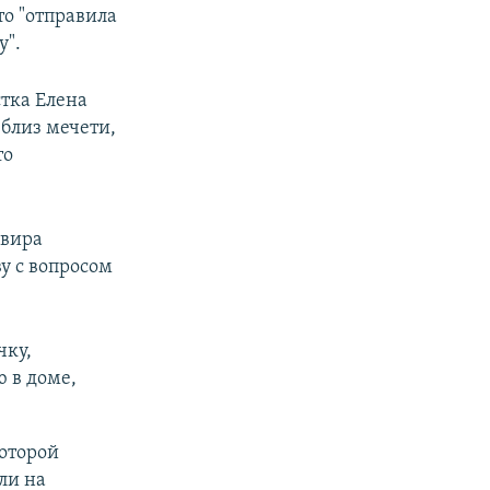
то "отправила
у".
тка Елена
близ мечети,
то
ьвира
у с вопросом
чку,
 в доме,
которой
ли на