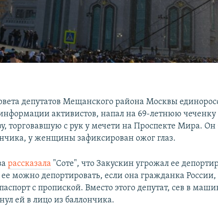
Совета депутатов Мещанского района Москвы единорос
 информации активистов, напал на 69-летнюю чеченку
, торговавшую с рук у мечети на Проспекте Мира. Он 
ончика, у женщины зафиксирован ожог глаз.
ва
рассказала
"Соте", что Закускин угрожал ее депорти
к ее можно депортировать, если она гражданка России,
паспорт с пропиской. Вместо этого депутат, сев в маши
нул ей в лицо из баллончика.