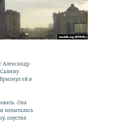
с Александр
 Салиму
брызнул ей в
ровать. Она
 и попыталась
ну, опустил