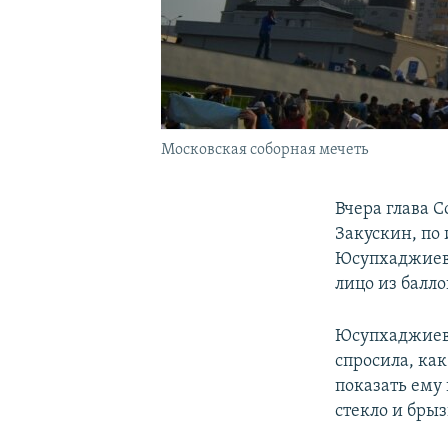
Московская соборная мечеть
Вчера глава 
Закускин, по
Юсупхаджиеву
лицо из балл
Юсупхаджие
спросила, ка
показать ему 
стекло и брыз