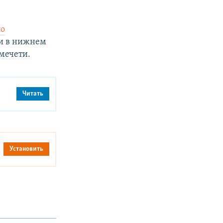
ло
ии в нижнем
мечети.
Читать
Установить