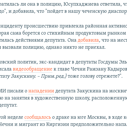
ратилась ли она в полицию, Юсупхаджиева ответила, ч
до", и добавила, что "пойдет в нашу чеченскую диаспор
нциденту происшествию привлекла районная активис
орая сама борется со стихийным продуктовым рынком 
тилась действиями депутата. Она
добавила
, что на мес
 вызвали полицию, однако никто не приехал.
овский политик, экс-кандидат в депутаты Госдумы Эл
исала
видеообращение
к главе Чечни Рамзану Кадыров
тату Закускину. – Прим.ред.)
тоже голову отрежете?".
СМИ писали о
нападении
депутата Закускина на москви
 на занятия в художественную школу, расположенную
депутат.
той неделе
сообщалось
о драке на юге Москвы, в ходе 
Чечни и мигрант из Киргизии предположительно напа