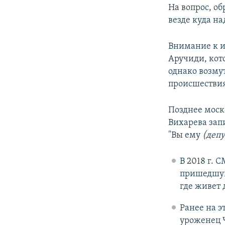
На вопрос, об
везде куда на
Внимание к и
Аручиди, кот
однако возму
происшествия
Позднее моск
Вихарева зап
"Вы ему
(депу
В 2018 г. 
пришедшую
где живет 
Ранее на э
уроженец 