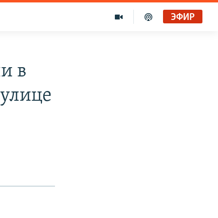
ЭФИР
и в
 улице