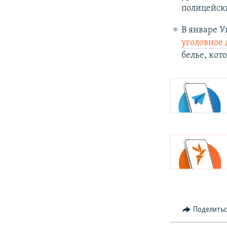
полицейск
В январе У
уголовное 
белье, кот
Поделить