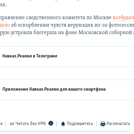
их.
правление следственного комитета по Москве
возбуди
дело
об оскорблении чувств верующих из-за фотосесс
орую устроила блогерша на фоне Московской соборной 
Кавказ.Реалии в
Телеграме
Приложение Кавказ.Реалии для вашего смартфона
ся
Читать без VPN
Подпишитесь
Распечатать