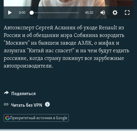
РАСПИСАНИЕ ВЕЩАНИЯ
Auto
0:00
45:32
ПОДПИШИТЕСЬ НА РАССЫЛКУ
240p
Автоэксперт Сергей Асланян об уходе Renault из
СОЦИАЛЬНЫЕ СЕТИ
360p
России и об обещании мэра Собянина возродить
"Москвич" на бывшем заводе АЗЛК, о мифах и
480p
Auto
240p
360p
480p
лозунгах "Китай нас спасет!" и на чем будут ездить
720p
россияне, когда страну покинут все зарубежные
720p
1080p
1080p
автопроизводители.
Все сайты РСЕ/РС
Поделиться
Читать без VPN
Приоритетный источник в Google