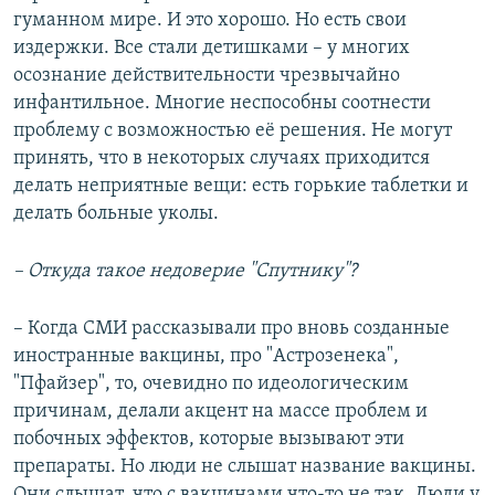
гуманном мире. И это хорошо. Но есть свои
издержки. Все стали детишками – у многих
осознание действительности чрезвычайно
инфантильное. Многие неспособны соотнести
проблему с возможностью её решения. Не могут
принять, что в некоторых случаях приходится
делать неприятные вещи: есть горькие таблетки и
делать больные уколы.
–
Откуда такое недоверие
"
Спутнику
"
?
– Когда СМИ рассказывали про вновь созданные
иностранные вакцины, про "Астрозенека",
"Пфайзер", то, очевидно по идеологическим
причинам, делали акцент на массе проблем и
побочных эффектов, которые вызывают эти
препараты. Но люди не слышат название вакцины.
Они слышат, что с вакцинами что-то не так. Люди у