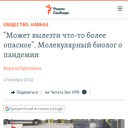
Ссылки
для
упрощенного
ОБЩЕСТВО. КАВКАЗ
ПРОГРАММЫ
доступа
"Может вылезти что-то более
ПОДКАСТЫ
Вернуться
опасное". Молекулярный биолог о
к
АВТОРСКИЕ ПРОЕКТЫ
пандемии
основному
ЦИТАТЫ СВОБОДЫ
содержанию
Кирилл Кругликов
Вернутся
МНЕНИЯ
к
13 января 2022
КУЛЬТУРА
главной
навигации
IDEL.РЕАЛИИ
Поделиться
Читать без VPN
Вернутся
КАВКАЗ.РЕАЛИИ
к
Приоритетный источник в Google
СЕВЕР.РЕАЛИИ
поиску
СИБИРЬ.РЕАЛИИ