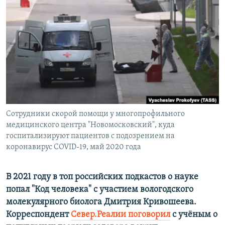
РАСПИСАНИЕ ВЕЩАНИЯ
ПОДПИШИТЕСЬ НА РАССЫЛКУ
СОЦИАЛЬНЫЕ СЕТИ
Сотрудники скорой помощи у многопрофильного
Все сайты РСЕ/РС
медицинского центра "Новомосковский", куда
госпитализируют пациентов с подозрением на
коронавирус COVID-19, май 2020 года
В
2021 году в
топ российских подкастов о науке
попал "Код человека" с участием вологодского
молекулярного биолога Дмитрия Кривошеева.
Корреспондент
Север.Реалии поговорил
с
учён
ым о