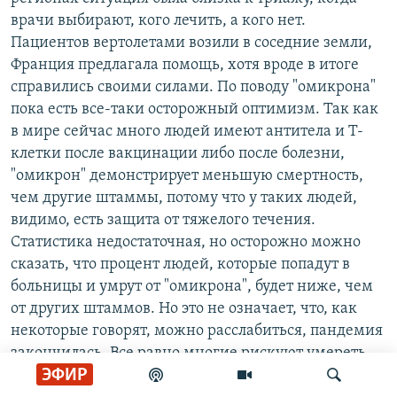
врачи выбирают, кого лечить, а кого нет.
Пациентов вертолетами возили в соседние земли,
Франция предлагала помощь, хотя вроде в итоге
справились своими силами. По поводу "омикрона"
пока есть все-таки осторожный оптимизм. Так как
в мире сейчас много людей имеют антитела и Т-
клетки после вакцинации либо после болезни,
"омикрон" демонстрирует меньшую смертность,
чем другие штаммы, потому что у таких людей,
видимо, есть защита от тяжелого течения.
Статистика недостаточная, но осторожно можно
сказать, что процент людей, которые попадут в
больницы и умрут от "омикрона", будет ниже, чем
от других штаммов. Но это не означает, что, как
некоторые говорят, можно расслабиться, пандемия
закончилась. Все равно многие рискуют умереть,
ЭФИР
пожилые, люди с хроническими заболеваниями.