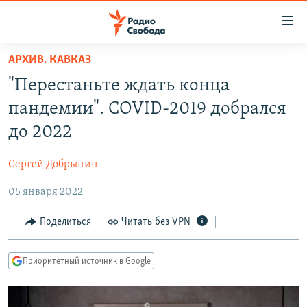
Ссылки
для
упрощенного
АРХИВ. КАВКАЗ
ПРОГРАММЫ
доступа
"Перестаньте ждать конца
ПОДКАСТЫ
Вернуться
пандемии". COVID-2019 добрался
к
АВТОРСКИЕ ПРОЕКТЫ
до 2022
основному
ЦИТАТЫ СВОБОДЫ
содержанию
Сергей Добрынин
Вернутся
МНЕНИЯ
к
05 января 2022
КУЛЬТУРА
главной
навигации
IDEL.РЕАЛИИ
Поделиться
Читать без VPN
Вернутся
КАВКАЗ.РЕАЛИИ
к
Приоритетный источник в Google
СЕВЕР.РЕАЛИИ
поиску
СИБИРЬ.РЕАЛИИ