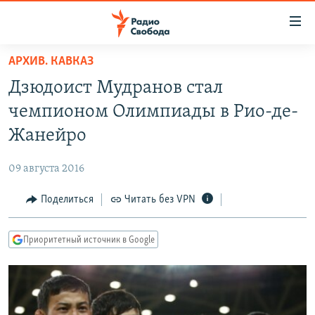
Ссылки
для
упрощенного
АРХИВ. КАВКАЗ
ПРОГРАММЫ
доступа
Дзюдоист Мудранов стал
ПОДКАСТЫ
Вернуться
чемпионом Олимпиады в Рио-де-
к
АВТОРСКИЕ ПРОЕКТЫ
Жанейро
основному
ЦИТАТЫ СВОБОДЫ
содержанию
09 августа 2016
Вернутся
МНЕНИЯ
к
Поделиться
Читать без VPN
КУЛЬТУРА
главной
навигации
IDEL.РЕАЛИИ
Приоритетный источник в Google
Вернутся
КАВКАЗ.РЕАЛИИ
к
СЕВЕР.РЕАЛИИ
поиску
СИБИРЬ.РЕАЛИИ