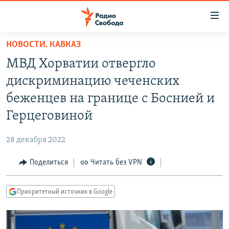
Ссылки
для
упрощенного
НОВОСТИ. КАВКАЗ
ПРОГРАММЫ
доступа
МВД Хорватии отвергло
ПОДКАСТЫ
Вернуться
дискриминацию чеченских
к
АВТОРСКИЕ ПРОЕКТЫ
беженцев на границе с Боснией и
основному
ЦИТАТЫ СВОБОДЫ
содержанию
Герцеговиной
Вернутся
МНЕНИЯ
к
28 декабря 2022
КУЛЬТУРА
главной
Поделиться
Читать без VPN
навигации
IDEL.РЕАЛИИ
Вернутся
КАВКАЗ.РЕАЛИИ
к
Приоритетный источник в Google
СЕВЕР.РЕАЛИИ
поиску
СИБИРЬ.РЕАЛИИ