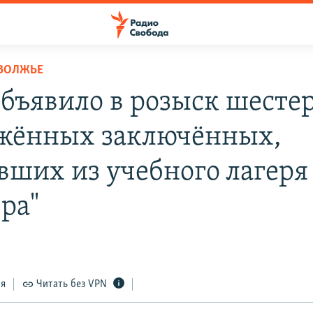
ОВОЛЖЬЕ
бъявило в розыск шесте
жённых заключённых,
вших из учебного лагеря
ра"
ся
Читать без VPN