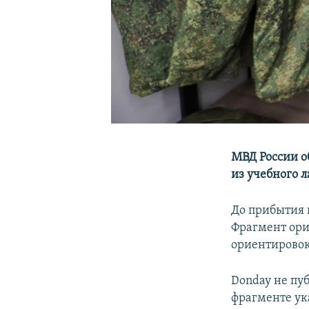
МВД России о
из учебного 
До прибытия 
Фрагмент ор
ориентирово
Donday не пу
фрагменте ук