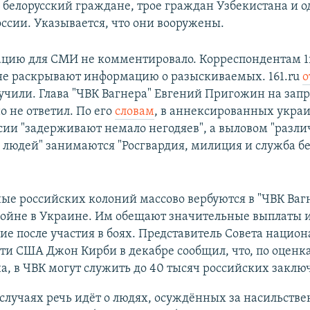
 белорусский граждане, трое граждан Узбекистана и 
ссии. Указывается, что они вооружены.
ию для СМИ не комментировало. Корреспондентам 1r
 не раскрывают информацию о разыскиваемых. 161.ru
о
лучили. Глава "ЧВК Вагнера" Евгений Пригожин на зап
о не ответил. По его
словам
, в аннексированных укра
ссии "задерживают немало негодяев", а выловом "разли
людей" занимаются "Росгвардия, милиция и служба б
е российских колоний массово вербуются в "ЧВК Вагн
войне в Украине. Им обещают значительные выплаты 
е после участия в боях. Представитель Совета нацио
ти США Джон Кирби в декабре сообщил, что, по оценк
, в ЧВК могут служить до 40 тысяч российских заклю
случаях речь идёт о людях, осуждённых за насильств