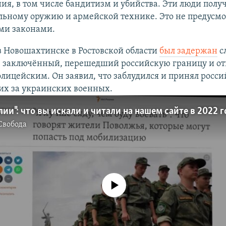
ия, в том числе бандитизм и убийства. Эти люди полу
льному оружию и армейской технике. Это не предусм
ми законами.
в Новошахтинске в Ростовской области
был задержан
с
е" заключённый, перешедший российскую границу и 
олицейским. Он заявил, что заблудился и принял росс
их за украинских военных.
алии": что вы искали и читали на нашем сайте в 2022 
Свобода
No media source currently available