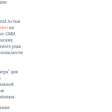
один
nd.ru там
твет
на
рос СМИ
инских
чного рода
езопасности
ера" для
и
нальной
ам
чённых.
енные