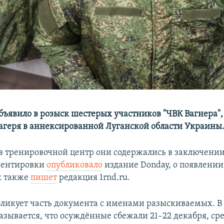
бъявило в розыск шестерых участников "ЧВК Вагнера"
лагеря в аннексированной Луганской области Украины
в тренировочной центр они содержались в заключении 
иентировки
опубликовало
издание Donday, о появлении
к также
пишет
редакция 1rnd.ru.
бликует часть документа с именами разыскиваемых. 
азывается, что осуждённые сбежали 21–22 декабря, сре