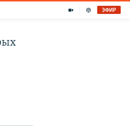
ЭФИР
рых