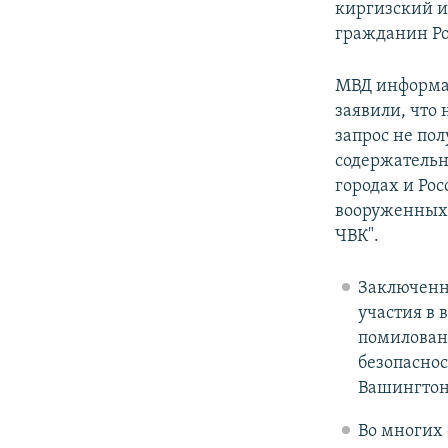
киргизский и
гражданин Ро
МВД информац
заявили, что
запрос не по
содержательн
городах и Ро
вооруженных 
ЧВК".
Заключенны
участия в 
помиловани
безопаснос
Вашингтона
Во многих 