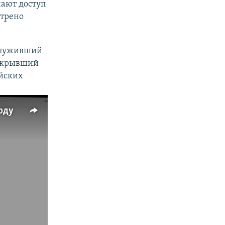
чают доступ
отрено
луживший
открывший
ийских
году