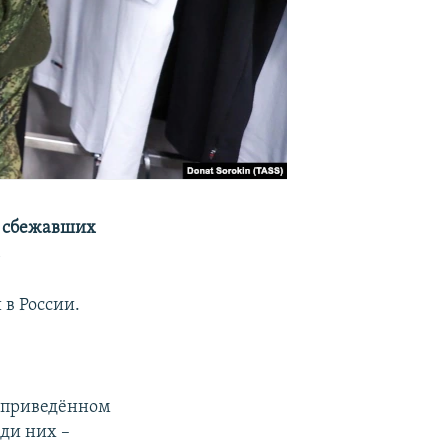
, сбежавших
.
в России.
В приведённом
ди них –