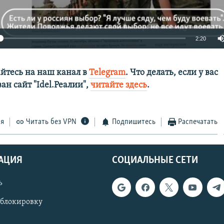
2:20
йтесь на наш канал в
Telegram
. Что делать, если у вас
ан сайт "Idel.Реалии",
читайте здесь
.
ся
Читать без VPN
Подпишитесь
Распечатать
Auto
240p
360p
480p
720p
1080p
АЦИЯ
СОЦИАЛЬНЫЕ СЕТИ
ь
 блокировку