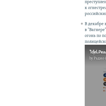
преступлен
к огнестре
российски
В декабре 
в "Вагнер
огонь по п
полицейск
"Idel.Ре
by
Радио 