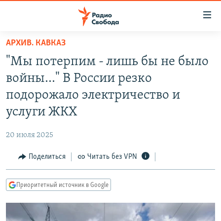
Ссылки
для
упрощенного
АРХИВ. КАВКАЗ
ПРОГРАММЫ
доступа
"Мы потерпим - лишь бы не было
ПОДКАСТЫ
Вернуться
войны..." В России резко
к
АВТОРСКИЕ ПРОЕКТЫ
подорожало электричество и
основному
ЦИТАТЫ СВОБОДЫ
содержанию
услуги ЖКХ
Вернутся
МНЕНИЯ
к
20 июля 2025
КУЛЬТУРА
главной
Поделиться
Читать без VPN
навигации
IDEL.РЕАЛИИ
Вернутся
КАВКАЗ.РЕАЛИИ
к
Приоритетный источник в Google
СЕВЕР.РЕАЛИИ
поиску
СИБИРЬ.РЕАЛИИ