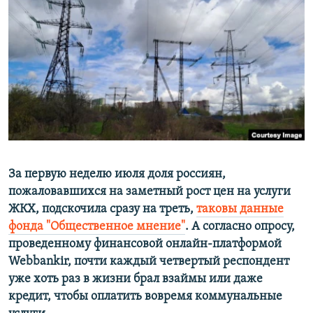
РАСПИСАНИЕ ВЕЩАНИЯ
ПОДПИШИТЕСЬ НА РАССЫЛКУ
СОЦИАЛЬНЫЕ СЕТИ
Все сайты РСЕ/РС
За первую неделю июля доля россиян,
пожаловавшихся на заметный рост цен на услуги
ЖКХ, подскочила сразу на треть,
таковы данные
фонда "Общественное мнение"
. А согласно опросу,
проведенному финансовой онлайн-платформой
Webbankir, почти каждый четвертый респондент
уже хоть раз в жизни брал взаймы или даже
кредит, чтобы оплатить вовремя коммунальные