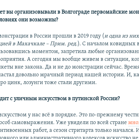
лет вы организовывали в Волгограде первомайские мон
ловиях они возможны?
онстрации в России прошли в 2019 году (
и одна из них
ией в Махачкале – Прим. ред.
). С началом ковидных
ользовавшись моментом, запретила любые организован
оприятия. А сегодня мы вообще живем в ситуации, ко
кеты вне закона. Да и не до монстрации сейчас. Время
настал довольно мрачный период нашей истории. И, ка
ро цинк, лозунги тоже стали другими.
одит с уличным искусством в путинской России?
скусством у нас всё в порядке. Это по-прежнему чест
особ самовыражения. Уже увидели по всей стране
мно
нтивоенных работ, а сезон стритарта только начался.
ловного или административного кодексов искусство н