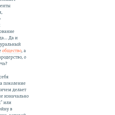
менты
я,
о
х
гование
да… Да и
атуральный
е
общество
, а
родерство, о
ечь?
себя
на поколение
ричем делает
ие изначально
" или
ойну в