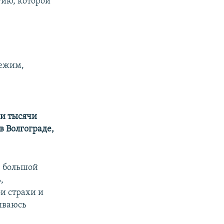
гию, которой
режим,
 и тысячи
в Волгограде,
в большой
,
и страхи и
тываюсь