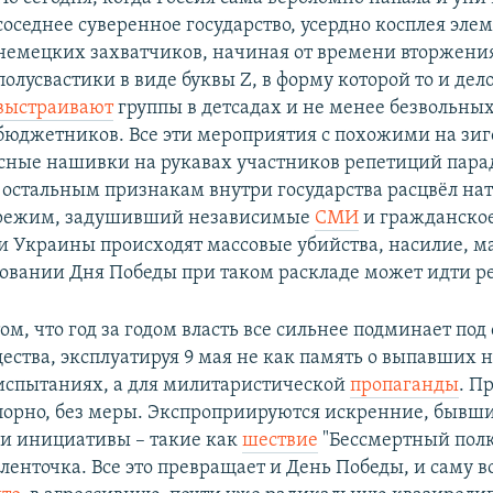
соседнее суверенное государство, усердно косплея эле
немецких захватчиков, начиная от времени вторжени
полусвастики в виде буквы Z, в форму которой то и дел
выстраивают
группы в детсадах и не менее безвольны
бюджетников. Все эти мероприятия с похожими на зи
сные нашивки на рукавах участников репетиций пара
м остальным признакам внутри государства расцвёл н
режим, задушивший независимые
СМИ
и гражданско
и Украины происходят массовые убийства, насилие, ма
овании Дня Победы при таком раскладе может идти р
ом, что год за годом власть все сильнее подминает под 
ества, эксплуатируя 9 мая не как память о выпавших 
испытаниях, а для милитаристической
пропаганды
. П
опорно, без меры. Экспроприируются искренние, бывш
и инициативы – такие как
шествие
"Бессмертный полк
ленточка. Все это превращает и День Победы, и саму в