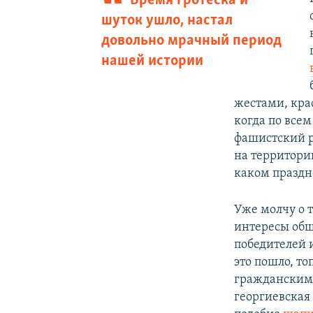
Время гротеска и
шуток ушло, настал
довольно мрачный период
нашей истории
жестами, кра
когда по все
фашистский 
на территори
каком праздн
Уже молчу о т
интересы общ
победителей 
это пошло, т
гражданским
георгиевская 