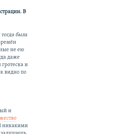
страции. В
 тогда была
 времён
ные не ею
гда даже
 гротеска и
к видно по
ный и
жество
 И никакими
е задушишь.