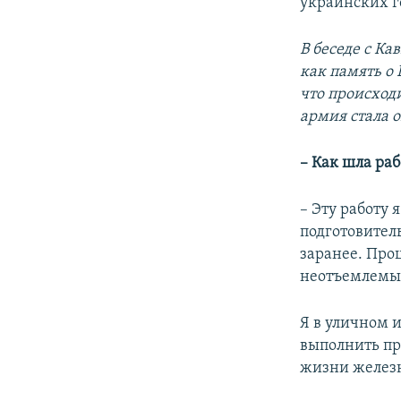
украинских г
В беседе с Ка
как память о
что происходи
армия стала 
– Как шла ра
– Эту работу 
подготовител
заранее. Про
неотъемлемый
Я в уличном и
выполнить про
жизни железно