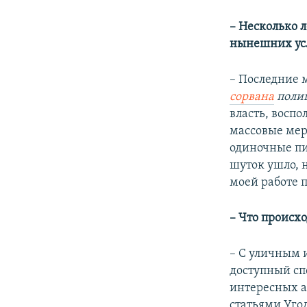
– Несколько 
нынешних ус
– Последние м
сорвана
полиц
власть, восп
массовые мер
одиночные пи
шуток ушло, 
моей работе п
– Что происх
– С уличным и
доступный сп
интересных а
статьями Уго