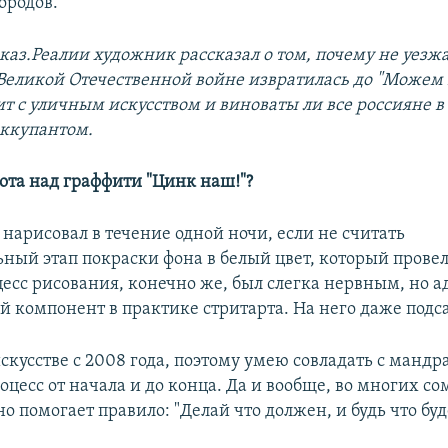
ородов.
вказ.Реалии художник рассказал о том, почему не уезжа
 Великой Отечественной войне извратилась до "Можем 
т с уличным искусством и виноваты ли все россияне в 
оккупантом.
бота над граффити "Цинк наш!"?
я нарисовал в течение одной ночи, если не считать
ьный этап покраски фона в белый цвет, который прове
цесс рисования, конечно же, был слегка нервным, но а
 компонент в практике стритарта. На него даже под
скусстве с 2008 года, поэтому умею совладать с мандр
цесс от начала и до конца. Да и вообще, во многих с
 помогает правило: "Делай что должен, и будь что буд