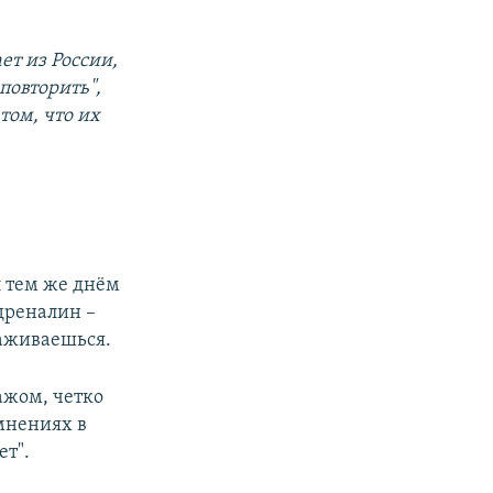
ет из России,
повторить",
том, что их
л тем же днём
дреналин –
саживаешься.
ажом, четко
омнениях в
ет".