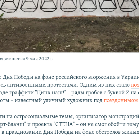
явившееся 9 мая 2022 г.
 Дня Победы на фоне российского вторжения в Украин
сь антивоенными протестами. Одним из них стало
по
аде граффити "Цинк наш!" – ряды гробов с буквой Z на
боты – известный уличный художник под
псевдонимом
ти на остросоциальные темы, организатор монстраций
рт-бланш" и проекта "СТЕНА" – он не смог обойти тем
 в праздновании Дня Победы на фоне обстрелов жилых