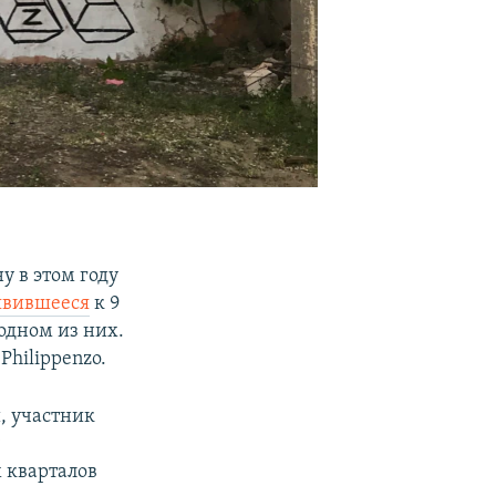
у в этом году
явившееся
к 9
 одном из них.
Philippenzo.
, участник
у
 кварталов