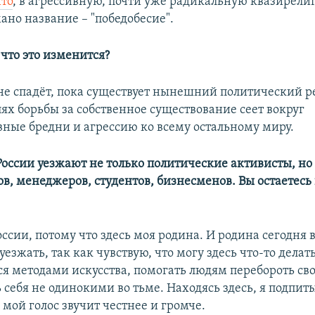
то
, в агрессивную, почти уже радикальную квазирели
ано название – "победобесие".
 что это изменится?
 не спадёт, пока существует нынешний политический 
ях борьбы за собственное существование сеет вокруг
ные бредни и агрессию ко всему остальному миру.
 России уезжают не только политические активисты, но
в, менеджеров, студентов, бизнесменов. Вы остаетесь 
оссии, потому что здесь моя родина. И родина сегодня 
 уезжать, так как чувствую, что могу здесь что-то делать
ся методами искусства, помогать людям перебороть сво
 себя не одинокими во тьме. Находясь здесь, я подпи
 мой голос звучит честнее и громче.