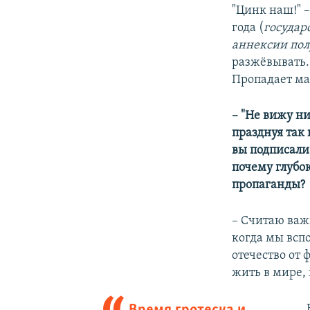
"Цинк наш!" 
года (
государ
аннексии полу
разжёвывать.
Пропадает маг
– "Не вижу ни
празднуя так 
вы подписали
почему глубо
пропаганды?
– Считаю важ
когда мы всп
отечество от
жить в мире, 