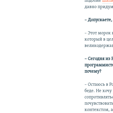
подобие
шапи
давно придум
– Допускаете,
– Этот морок
который в цел
великодержав
– Сегодня из
программисто
почему?
– Остаюсь в Р
беде. Не хочу
сопротивлять
почувствовать
контекстом, а