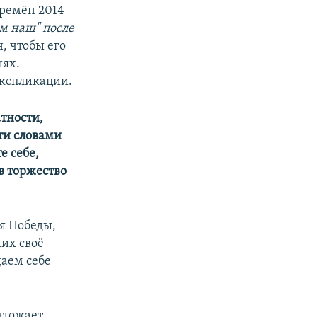
времён 2014
м наш" после
, чтобы его
иях.
 экспликации.
атности,
эти словами
е себе,
в торжество
ня Победы,
их своё
щаем себе
чтожает