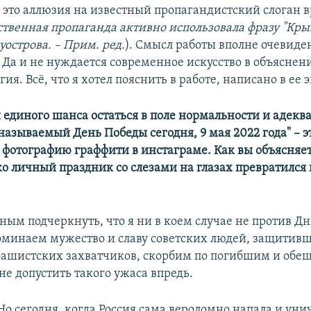
– это аллюзия на известный пропагандистский слоган 
ственная пропаганда активно использовала фразу "Кры
острова. – Прим. ред.
). Смысл работы вполне очевиден
 Да и не нуждается современное искусство в объяснен
ия. Всё, что я хотел пояснить в работе, написано в ее
 единого шанса остаться в поле нормальности и адекв
называемый День Победы сегодня, 9 мая 2022 года" – 
 фотографию граффити в инстаграме. Как вы объясняет
ко личный праздник со слезами на глазах превратился 
ным подчеркнуть, что я ни в коем случае не против Д
оминаем мужество и славу советских людей, защитивш
 фашистских захватчиков, скорбим по погибшим и обе
не допустить такого ужаса впредь.
Но сегодня, когда Россия сама вероломно напала и уни