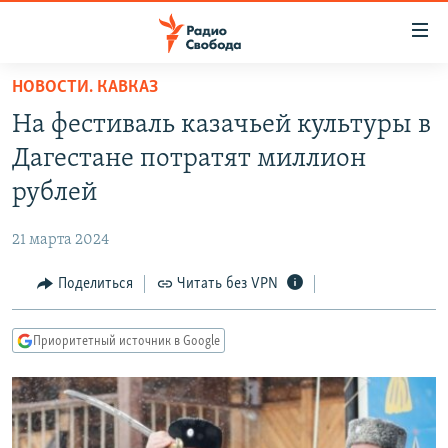
Ссылки
для
упрощенного
НОВОСТИ. КАВКАЗ
ПРОГРАММЫ
доступа
На фестиваль казачьей культуры в
ПОДКАСТЫ
Вернуться
Дагестане потратят миллион
к
АВТОРСКИЕ ПРОЕКТЫ
рублей
основному
ЦИТАТЫ СВОБОДЫ
содержанию
21 марта 2024
Вернутся
МНЕНИЯ
к
Поделиться
Читать без VPN
КУЛЬТУРА
главной
навигации
IDEL.РЕАЛИИ
Приоритетный источник в Google
Вернутся
КАВКАЗ.РЕАЛИИ
к
СЕВЕР.РЕАЛИИ
поиску
СИБИРЬ.РЕАЛИИ