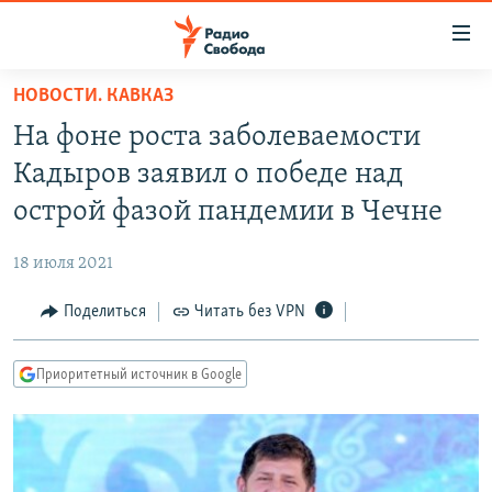
Ссылки
для
упрощенного
НОВОСТИ. КАВКАЗ
ПРОГРАММЫ
доступа
На фоне роста заболеваемости
ПОДКАСТЫ
Вернуться
Кадыров заявил о победе над
к
АВТОРСКИЕ ПРОЕКТЫ
острой фазой пандемии в Чечне
основному
ЦИТАТЫ СВОБОДЫ
содержанию
18 июля 2021
Вернутся
МНЕНИЯ
к
Поделиться
Читать без VPN
КУЛЬТУРА
главной
навигации
IDEL.РЕАЛИИ
Приоритетный источник в Google
Вернутся
КАВКАЗ.РЕАЛИИ
к
СЕВЕР.РЕАЛИИ
поиску
СИБИРЬ.РЕАЛИИ