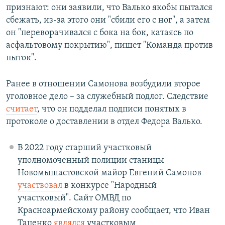
признают: они заявили, что Валько якобы пытался
сбежать, из-за этого они "сбили его с ног", а затем
он "переворачивался с бока на бок, катаясь по
асфальтовому покрытию", пишет "Команда против
пыток".
Ранее в отношении Самонова возбудили второе
уголовное дело – за служебный подлог. Следствие
считает
, что он подделал подписи понятых в
протоколе о доставлении в отдел Федора Валько.
В 2022 году старший участковый
уполномоченный полиции станицы
Новомышастовской майор Евгений Самонов
участвовал
в конкурсе "Народный
участковый". Сайт ОМВД по
Красноармейскому району сообщает, что Иван
Таценко
являлся
участковым