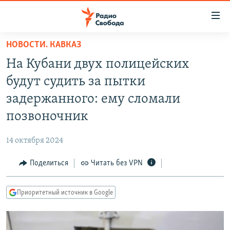
Ссылки
для
упрощенного
НОВОСТИ. КАВКАЗ
ПРОГРАММЫ
доступа
На Кубани двух полицейских
ПОДКАСТЫ
Вернуться
будут судить за пытки
к
АВТОРСКИЕ ПРОЕКТЫ
задержанного: ему сломали
основному
ЦИТАТЫ СВОБОДЫ
содержанию
позвоночник
Вернутся
МНЕНИЯ
к
14 октября 2024
КУЛЬТУРА
главной
Поделиться
Читать без VPN
навигации
IDEL.РЕАЛИИ
Вернутся
КАВКАЗ.РЕАЛИИ
к
Приоритетный источник в Google
СЕВЕР.РЕАЛИИ
поиску
СИБИРЬ.РЕАЛИИ