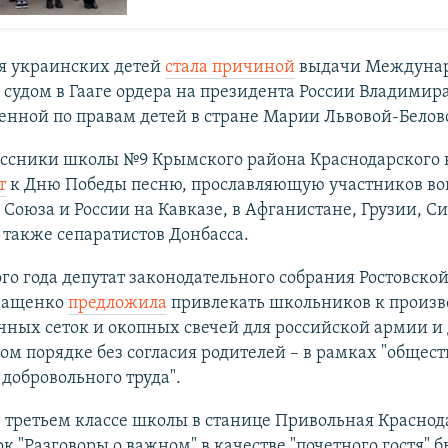
я украинских детей
стала причиной
выдачи Междуна
судом в Гааге ордера на президента России Владимир
нной по правам детей в стране Марии Львовой-Белов
ссники школы №9 Крымского района Краснодарского 
т
к Дню Победы песню, прославляющую участников во
 Союза и России на Кавказе, в Афганистане, Грузии, С
 также сепаратистов Донбасса.
ого года депутат законодательного собрания Ростовской
ващенко
предложила
привлекать школьников к произв
ных сеток и окопных свечей для российской армии и д
ом порядке без согласия родителей – в рамках "общес
добровольного труда".
в третьем классе школы в станице Привольная Краснод
ок "Разговоры о важном" в качестве "почетного гостя" б