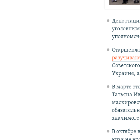
Депортаци
уголовным 
уполномоче
Старшекла
разучиваю
Советского
Украине, а
В марте эт
Татьяна И
маскировоч
обязательн
значимого 
В октябре 
края на ур