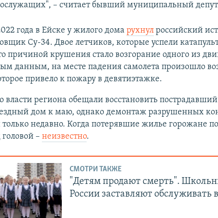
ослужащих", – считает бывший муниципальный депут
2022 года в Ейске у жилого дома
рухнул
российский ист
вщик Су-34. Двое летчиков, которые успели катапуль
то причиной крушения стало возгорание одного из дви
ым данным, на месте падения самолета произошло во
оторое привело к пожару в девятиэтажке.
о власти региона обещали восстановить пострадавший
ездный дом к маю, однако демонтаж разрушенных ко
только недавно. Когда потерявшие жилье горожане п
 головой –
неизвестно
.
СМОТРИ ТАКЖЕ
"Детям продают смерть". Школь
России заставляют обслуживать 