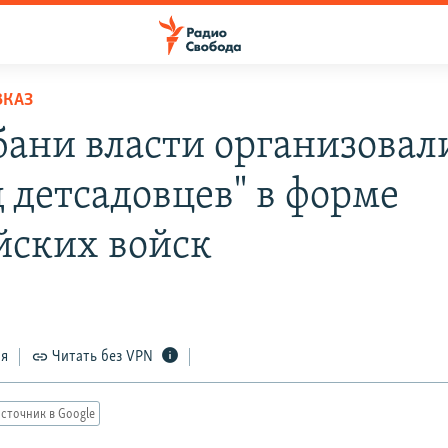
ВКАЗ
бани власти организовал
д детсадовцев" в форме
йских войск
ся
Читать без VPN
сточник в Google