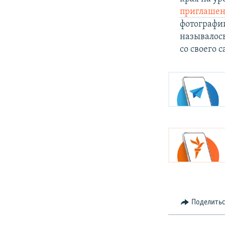
приглаше
фотографии
называлось
со своего 
Поделить