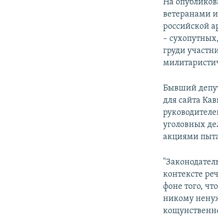
На опублико
ветеранами и
российской а
– сухопутных
груди участн
милитаристич
Бывший депут
для сайта Кав
руководителе
уголовных де
акциями пыта
"Законодатель
контексте ре
фоне того, чт
никому ненуж
кощунственно.