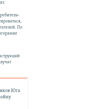
ат.
ребитель-
тироваться,
гателей. По
згорание
нструкций
олучат
ников Юга
войну