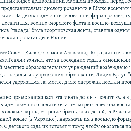
ванных видео дошкольники маршем проходят перед г
 представителями дислоцированных в Ейске военных 
рмии. На детях надета стилизованная форма различны
, десантных, военно-морского флота и военно-воздушн
иков "парада" была георгиевская лента, ставшая одним
еской пропаганды в России.
ат Совета Ейского района Александр Коровайный в 
каз.Реалии заявил, что за последние годы в отношении
й местных образовательных учреждений возбуждено 
л, а начальник управления образования Лидия Браун 
ется удержаться на месте, даже опережая посылы про
ство прямо запрещает втягивать детей в политику, а в
чь идет именно о политике, а не патриотическом восп
о молодые парни, старшие братья этих детей, сейчас ги
ной войне [в Украине], наряжать их в военную форму
 С детского сада их готовят к тому, чтобы оказаться н