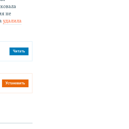
иковала
мя не
ла
удалила
Читать
Установить