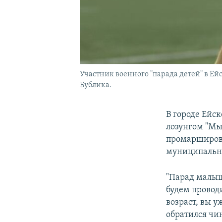
Участник военного "парада детей" в Ей
Бублика.
В городе Ейс
лозунгом "Мы
промарширова
муниципально
"Парад малыше
будем провод
возраст, вы 
обратился чи