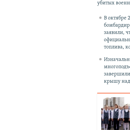
убитых военн
В октябре 
бомбардиро
заявили, ч
официальн
топлива, к
Изначальн
многоподъ
завершили 
крышу над