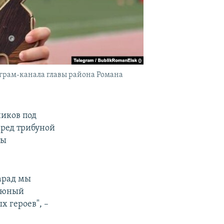
леграм-канала главы района Романа
ников под
еред трибуной
вы
парад мы
ь юный
х героев", –