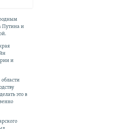
родным
а Путина и
ой.
края
йн
ирии и
 области
одству
елать это в
твенно
арского
ыл