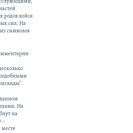
осслужащими,
частей
х родов войск
ых сил. На
 из символов
комментарии
несколько
"подобными
паганды".
 данном
итании. На
бнут на
 –
а месте