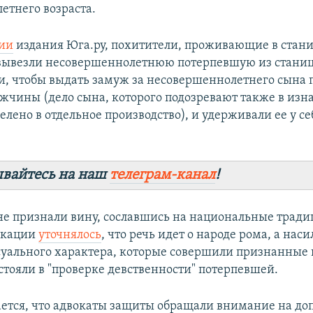
етнего возраста.
ии
издания Юга.ру, похитители, проживающие в стан
вывезли несовершеннолетнюю потерпевшую из стани
ли, чтобы выдать замуж за несовершеннолетнего сына
чины (дело сына, которого подозревают также в изн
лено в отдельное производство), и удерживали ее у с
вайтесь на наш
телеграм-канал
!
е признали вину, сославшись на национальные традиц
икации
уточнялось
, что речь идет о народе рома, а нас
суального характера, которые совершили признанны
тояли в "проверке девственности" потерпевшей.
ется, что адвокаты защиты обращали внимание на д