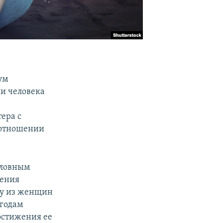
ум
и человека
ера с
 отношении
оловным
шения
ну из женщин
 годам
остижения ее