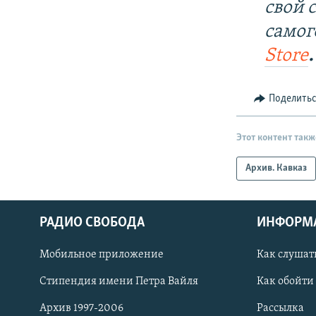
свой 
самог
Store
.
Поделить
Этот контент такж
Архив. Кавказ
РАДИО СВОБОДА
ИНФОРМ
Мобильное приложение
Как слушат
СОЦИАЛЬНЫЕ СЕТИ
Стипендия имени Петра Вайля
Как обойти
Архив 1997-2006
Рассылка