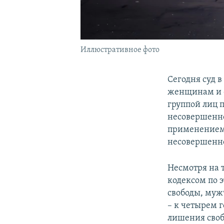
Иллюстративное фото
Сегодня суд 
женщинам и 
группой лиц 
несовершенно
применением 
несовершенн
Несмотря на 
кодексом по э
свободы, му
– к четырем 
лишения своб