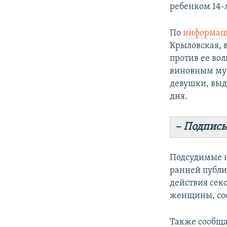
ребенком 14-л
По
информац
Крыловская, 
против ее во
виновным муж
девушки, выде
дня.
– Подписы
Подсудимые н
ранней публ
действия сек
женщины, сос
Также сообща