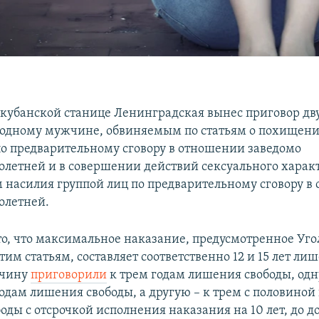
в кубанской станице Ленинградская вынес приговор дв
одному мужчине, обвиняемым по статьям о похищени
по предварительному сговору в отношении заведомо
летней и в совершении действий сексуального характ
насилия группой лиц по предварительному сговору в
олетней.
то, что максимальное наказание, предусмотренное Уг
тим статьям, составляет соответственно 12 и 15 лет ли
жчину
приговорили
к трем годам лишения свободы, од
годам лишения свободы, а другую – к трем с половиной
оды с отсрочкой исполнения наказания на 10 лет, до д