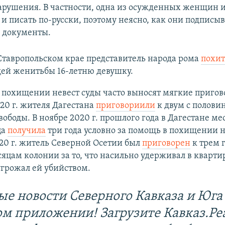
арушения. В частности, одна из осужденных женщин и
и писать по-русски, поэтому неясно, как они подписы
 документы.
в Ставропольском крае представитель народа рома
похи
ей женитьбы 16-летню девушку.
 похищении невест суды часто выносят мягкие пригово
20 г. жителя Дагестана
приговориили
к двум с полови
ободы. В ноябре 2020 г. прошлого года в Дагестане ме
ца
получила
три года условно за помощь в похищении н
20 г. житель Северной Осетии был
приговорен
к трем 
яцам колонии за то, что насильно удерживал в кварти
угрожал ей убийством.
ые новости Северного Кавказа и Юга 
ом приложении! Загрузите Кавказ.Ре