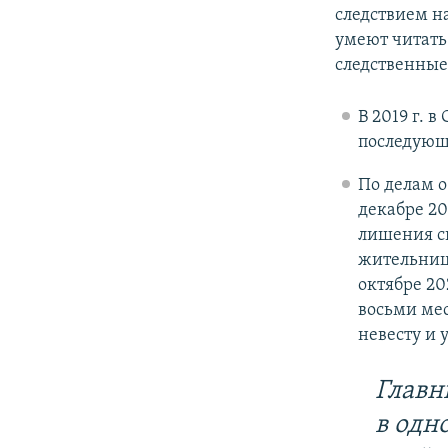
следствием н
умеют читать 
следственные
В 2019 г. 
последующ
По делам о
декабре 20
лишения св
жительни
октябре 20
восьми мес
невесту и 
Главн
в одн