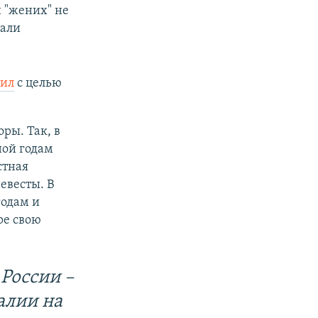
 "жених" не
вали
тил
с целью
ры. Так, в
ной годам
стная
евесты. В
годам и
ре свою
России –
алии на