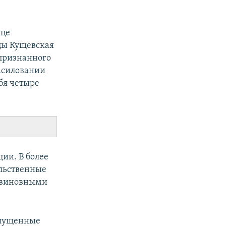
ице
цы Кущевская
 признанного
асиловании
ебя четыре
ии. В более
ильственные
е виновными
опущенные