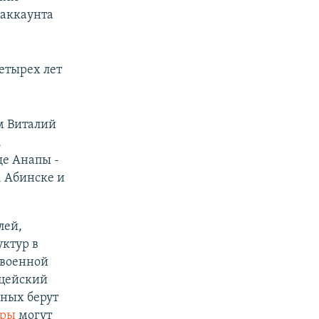
 аккаунта
етырех лет
м Виталий
,
ще Анапы -
, Абинске и
лей,
ктур в
ивоенной
ицейский
ьных берут
иры
могут