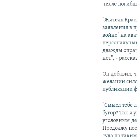
числе погибш
"Житель Крас
заявления в п
войне" на ава
персональных
дважды опраш
нет", - расск
Он добавил, 
желании сило
публикации ф
"Смысл тебе л
бугор? Так я
уголовным де
Продолжу посл
суда по таким