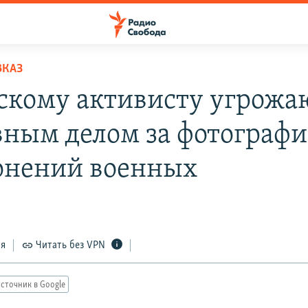
ВКАЗ
скому активисту угрожа
вным делом за фотограф
онений военных
ся
Читать без VPN
сточник в Google