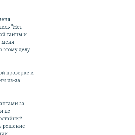
меня
пись "Нет
ной тайны и
" меня
о этому делу
ой проверке и
ны из-за
рантами за
и по
гостайны?
ть решение
ении