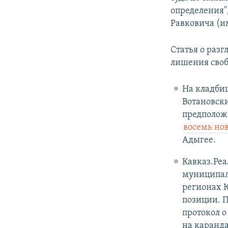
определения"
Равковича (и
Статья о раз
лишения своб
На кладби
Вотановск
предполож
восемь но
Адыгее.
Кавказ.Ре
муниципал
регионах Ю
позиции. П
протокол о
на каранд