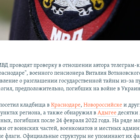
ВД проводят проверку в отношении автора телеграм-
раснодаре", военного пенсионера Виталия Вотановского
явление о разглашении государственной тайны из-за п
могил, предположительно, погибших на войне в Украи
посетил кладбища в
Краснодаре
,
Новороссийске
и дру
унктах региона, а также обнаружил в
Адыгее
десятки 
ных, погибших после 24 февраля 2022 года. На ряде мо
ки от воинских частей, военкоматов и местных админ
е флаги. Официальные структуры не упоминают их ф