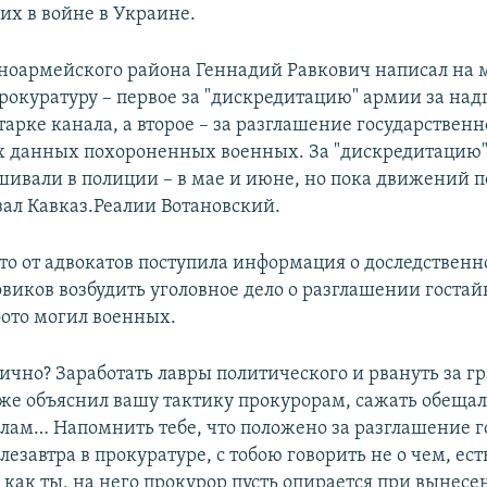
их в войне в Украине.
ноармейского района Геннадий Равкович написал на 
рокуратуру – первое за "дискредитацию" армии за над
тарке канала, а второе – за разглашение государствен
 данных похороненных военных. За "дискредитацию
ивали в полиции – в мае и июне, но пока движений п
азал Кавказ.Реалии Вотановский.
что от адвокатов поступила информация о доследственн
виков возбудить уголовное дело о разглашении гостай
ото могил военных.
ично? Заработать лавры политического и рвануть за г
 уже объяснил вашу тактику прокурорам, сажать обещал
лам… Напомнить тебе, что положено за разглашение 
езавтра в прокуратуре, с тобою говорить не о чем, ес
 как ты, на него прокурор пусть опирается при вынес