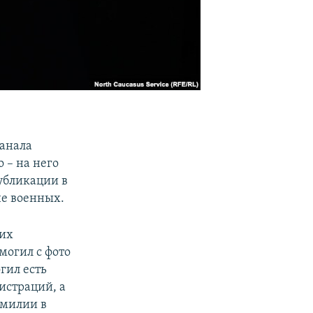
канала
 – на него
убликации в
не военных.
гих
могил с фото
гил есть
истраций, а
амилии в