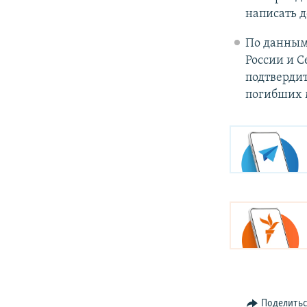
написать 
По данным
России и С
подтвердит
погибших 
Поделить