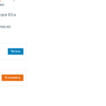
не.
нцев Юга
 число
Читать
Установить