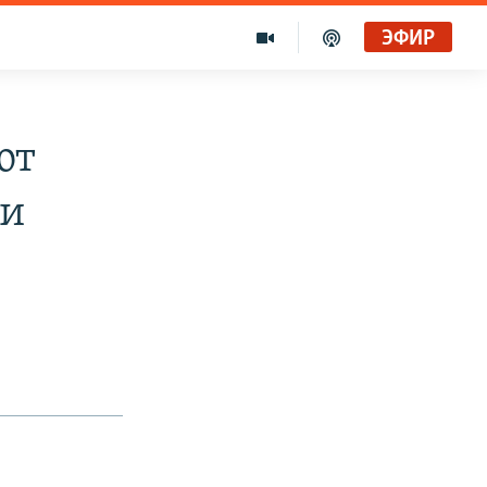
ЭФИР
ют
ии