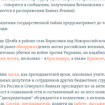
, - говорится в сообщении, полученным Вотановским с
меется в распоряжении Кавказ.Реалии).
глашении государственной тайны предусматривает до ч
оды.
ще Шелба в районе села Борисовки под Новороссийско
ий ранее
обнаружил
девять могил российских военных
ительно убитых на войне против Украины, на кладби
вых могил
, несколько – в
Краснодаре
, а также
Крымске
алии
писал
, как преподавателей вузов, школьных учите
ьных депутатов и сотрудников других бюджетных стру
га России и Северного Кавказа преследуют из-за ант
ост в социальной сети и составленный из-за него пол
 "дискредитации" обсуждаются в коллективе, а нелоял
аш.
Соседи
,
преподаватели
, коллеги на
работе
,
пассаж