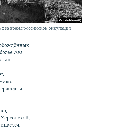
х за время российской оккупации
свобождённых
более 700
стин.
ы.
аемых
держали и
ко,
 Херсонской,
чинается.