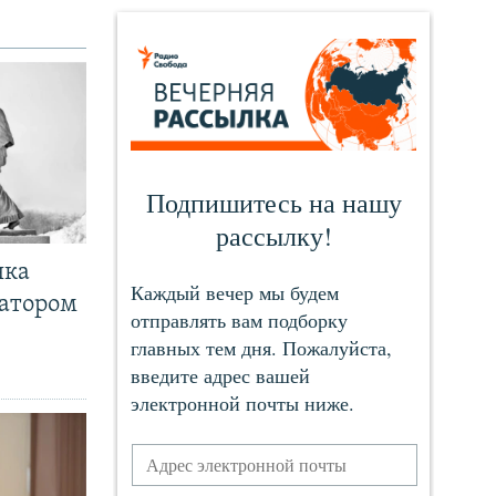
чка
ратором