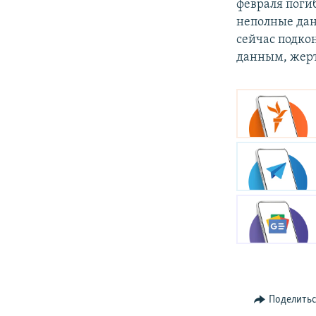
февраля поги
неполные дан
сейчас подко
данным, жерт
Поделить