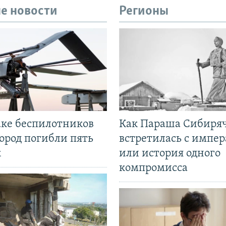
е новости
Регионы
аке беспилотников
Как Параша Сибиря
ород погибли пять
встретилась с импе
к
или история одного
компромисса