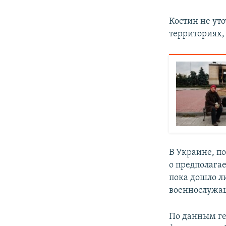
Костин не ут
территориях,
В Украине, п
о предполага
пока дошло л
военнослужа
По данным ге