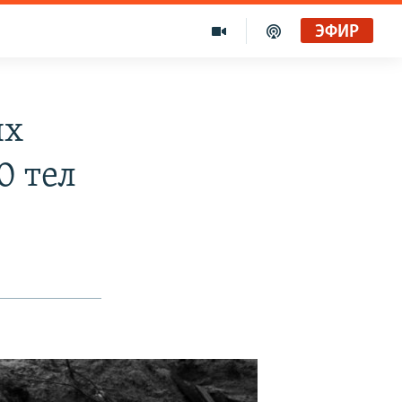
ЭФИР
ях
0 тел