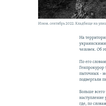
Изюм. сентябрь 2022. Кладбище на улиц
На территори
украинскими 
человек. Об 
По его слова
Генпрокурор 
пыточных - м
подвергали 
Больше всего 
наступление 
где, по слова