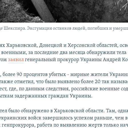
е Шекспира. Эксгумация останков людей, погибших и умерши
ях Харьковской, Донецкой и Херсонской областей, о
военными, за последние два месяца обнаружили тела 
этом
заявил
генеральный прокурор Украины Андрей Ко
м, более 90 процентов убитых - мирные жители Украин
также отметил, что было выявлено более 20 так назыв
ест, где, по данным следствия, российские военные со
пыткам задержанных граждан Украины.
тел было обнаружено в Харьковской области. Там, одна
украинских войск завершилось успехом раньше, чем в
м генпрокурора, работа по выявлению жертв только на