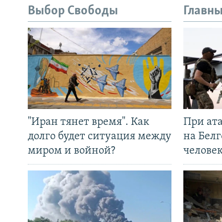
Выбор Свободы
Главны
"Иран тянет время". Как
При ат
долго будет ситуация между
на Белг
миром и войной?
челове