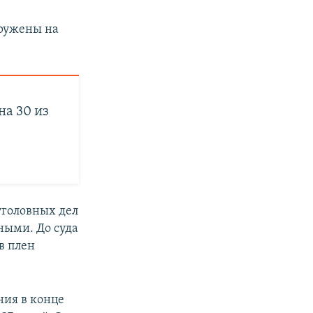
аружены на
на 30 из
уголовных дел
ными. До суда
в плен
ния в конце