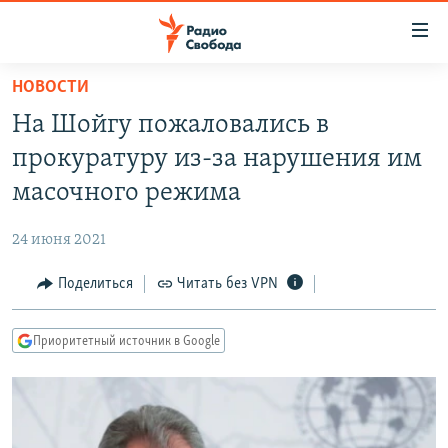
Ссылки
для
упрощенного
НОВОСТИ
ПРОГРАММЫ
доступа
На Шойгу пожаловались в
ПОДКАСТЫ
Вернуться
прокуратуру из-за нарушения им
к
АВТОРСКИЕ ПРОЕКТЫ
масочного режима
основному
ЦИТАТЫ СВОБОДЫ
содержанию
24 июня 2021
Вернутся
МНЕНИЯ
к
Поделиться
Читать без VPN
КУЛЬТУРА
главной
навигации
IDEL.РЕАЛИИ
Приоритетный источник в Google
Вернутся
КАВКАЗ.РЕАЛИИ
к
СЕВЕР.РЕАЛИИ
поиску
СИБИРЬ.РЕАЛИИ