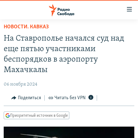
Ссылки
для
упрощенного
НОВОСТИ. КАВКАЗ
ПРОГРАММЫ
доступа
На Ставрополье начался суд над
ПОДКАСТЫ
Вернуться
еще пятью участниками
к
АВТОРСКИЕ ПРОЕКТЫ
беспорядков в аэропорту
основному
ЦИТАТЫ СВОБОДЫ
содержанию
Махачкалы
Вернутся
МНЕНИЯ
к
06 ноября 2024
КУЛЬТУРА
главной
Поделиться
Читать без VPN
навигации
IDEL.РЕАЛИИ
Вернутся
КАВКАЗ.РЕАЛИИ
к
Приоритетный источник в Google
СЕВЕР.РЕАЛИИ
поиску
СИБИРЬ.РЕАЛИИ