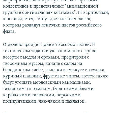
мероприятия: концерт с участием творческих
коллективов и представление "анимационной
группы в оригинальных костюмах". Его зрителями,
как ожидается, станут две тысячи человек,
которым раздадут ленточки цветов российского
флага.
Отдельно пройдет прием 75 особых гостей. В
техническом задании указано меню: сырное
ассорти с медом и орехами, профитроли с
творожным муссом, канапе с салом на
бородинском хлебе, палочки в кунжуте из судака,
куриный шашлык, фруктовые чипсы, гостей также
будут угощать мордовскими каймашками,
татарским эчпочмаком, бурятскими бовами,
карельскими калитками, пермскими
посикунчиками, чак-чаком и пахлавой.