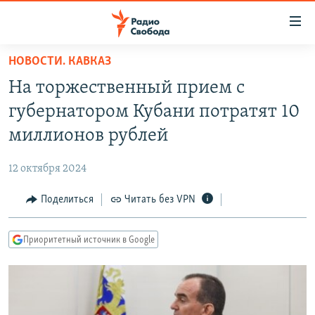
Ссылки
для
упрощенного
НОВОСТИ. КАВКАЗ
ПРОГРАММЫ
доступа
На торжественный прием с
ПОДКАСТЫ
Вернуться
губернатором Кубани потратят 10
к
АВТОРСКИЕ ПРОЕКТЫ
миллионов рублей
основному
ЦИТАТЫ СВОБОДЫ
содержанию
12 октября 2024
Вернутся
МНЕНИЯ
к
Поделиться
Читать без VPN
КУЛЬТУРА
главной
навигации
IDEL.РЕАЛИИ
Приоритетный источник в Google
Вернутся
КАВКАЗ.РЕАЛИИ
к
СЕВЕР.РЕАЛИИ
поиску
СИБИРЬ.РЕАЛИИ