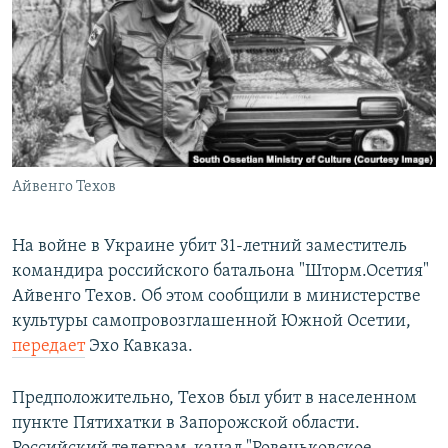
РАСПИСАНИЕ ВЕЩАНИЯ
ПОДПИШИТЕСЬ НА РАССЫЛКУ
СОЦИАЛЬНЫЕ СЕТИ
Айвенго Техов
Все сайты РСЕ/РС
На войне в Украине убит 31-летний заместитель
командира российского батальона "Шторм.Осетия"
Айвенго Техов. Об этом сообщили в министерстве
культуры самопровозглашенной Южной Осетии,
передает
Эхо Кавказа.
Предположительно, Техов был убит в населенном
пункте Пятихатки в Запорожской области.