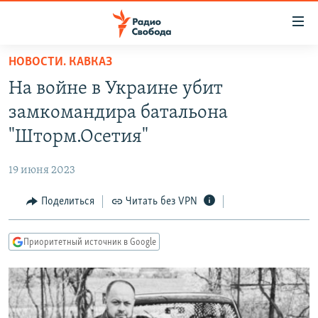
Ссылки
для
упрощенного
НОВОСТИ. КАВКАЗ
ПРОГРАММЫ
доступа
На войне в Украине убит
ПОДКАСТЫ
Вернуться
замкомандира батальона
к
АВТОРСКИЕ ПРОЕКТЫ
"Шторм.Осетия"
основному
ЦИТАТЫ СВОБОДЫ
содержанию
19 июня 2023
Вернутся
МНЕНИЯ
к
Поделиться
Читать без VPN
КУЛЬТУРА
главной
навигации
IDEL.РЕАЛИИ
Приоритетный источник в Google
Вернутся
КАВКАЗ.РЕАЛИИ
к
СЕВЕР.РЕАЛИИ
поиску
СИБИРЬ.РЕАЛИИ