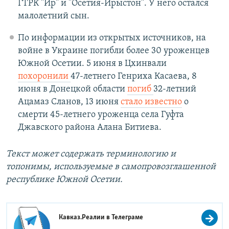
ГТРК "Ир" и "Осетия-Ирыстон". У него остался
малолетний сын.
По информации из открытых источников, на
войне в Украине погибли более 30 уроженцев
Южной Осетии. 5 июня в Цхинвали
похоронили
47-летнего Генриха Касаева, 8
июня в Донецкой области
погиб
32-летний
Ацамаз Сланов, 13 июня
стало известно
о
смерти 45-летнего уроженца села Гуфта
Джавского района Алана Битиева.
Текст может содержать терминологию и
топонимы, используемые в самопровозглашенной
республике Южной Осетии.
Кавказ.Реалии в
Телеграме