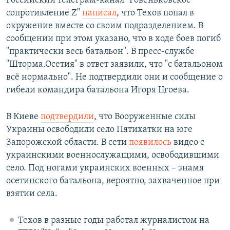
Российский телеграм-канал "Ровеньковское
сопротивление Z"
написал
, что Техов попал в
окружение вместе со своим подразделением. В
сообщении при этом указано, что в ходе боев погиб
"практически весь батальон". В пресс-службе
"Шторма.Осетия" в ответ заявили, что "с батальоном
всё нормально". Не подтвердили они и сообщение о
гибели командира батальона Игоря Цгоева.
В Киеве
подтвердили
, что Вооруженные силы
Украины освободили село Пятихатки на юге
Запорожской области. В сети
появилось
видео с
украинскими военнослужащими, освободившими
село. Под ногами украинских военных – знамя
осетинского батальона, вероятно, захваченное при
взятии села.
Техов в разные годы работал журналистом на