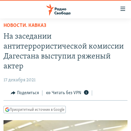
Ссылки
для
упрощенного
НОВОСТИ. КАВКАЗ
ПРОГРАММЫ
доступа
На заседании
ПОДКАСТЫ
Вернуться
антитеррористической комиссии
к
АВТОРСКИЕ ПРОЕКТЫ
Дагестана выступил ряженый
основному
ЦИТАТЫ СВОБОДЫ
содержанию
актер
Вернутся
МНЕНИЯ
к
17 декабря 2021
КУЛЬТУРА
главной
Поделиться
Читать без VPN
навигации
IDEL.РЕАЛИИ
Вернутся
КАВКАЗ.РЕАЛИИ
к
Приоритетный источник в Google
СЕВЕР.РЕАЛИИ
поиску
СИБИРЬ.РЕАЛИИ