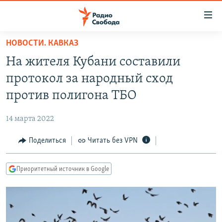
Ссылки
для
упрощенного
НОВОСТИ. КАВКАЗ
ПРОГРАММЫ
доступа
На жителя Кубани составили
ПОДКАСТЫ
Вернуться
протокол за народный сход
к
АВТОРСКИЕ ПРОЕКТЫ
против полигона ТБО
основному
ЦИТАТЫ СВОБОДЫ
содержанию
14 марта 2022
Вернутся
МНЕНИЯ
к
Поделиться
Читать без VPN
КУЛЬТУРА
главной
навигации
IDEL.РЕАЛИИ
Приоритетный источник в Google
Вернутся
КАВКАЗ.РЕАЛИИ
к
СЕВЕР.РЕАЛИИ
поиску
СИБИРЬ.РЕАЛИИ