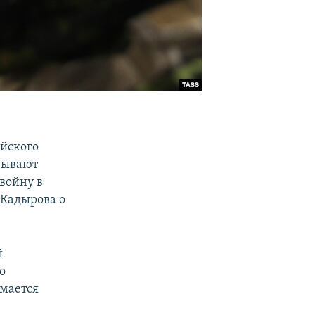
ийского
азывают
войну в
Кадырова о
й
о
имается