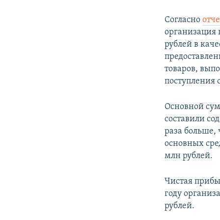
Согласно
отче
организация п
рублей в кач
предоставле
товаров, выпо
поступления 
Основной сум
составили сод
раза больше, 
основных сред
млн рублей.
Чистая прибыл
году организ
рублей.