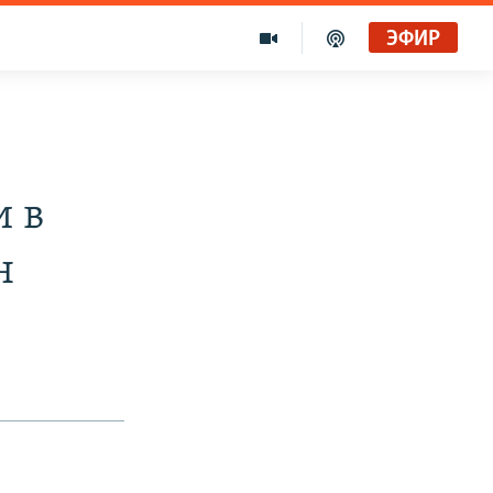
ЭФИР
и в
н