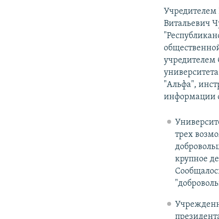
Учредителем 
Витальевич Ч
"Республикан
общественной
учредителем 
университет
"Альфа", инс
информации о
Университе
трех возмо
добровольц
крупное де
Сообщалос
"доброволь
Учрежденны
президент