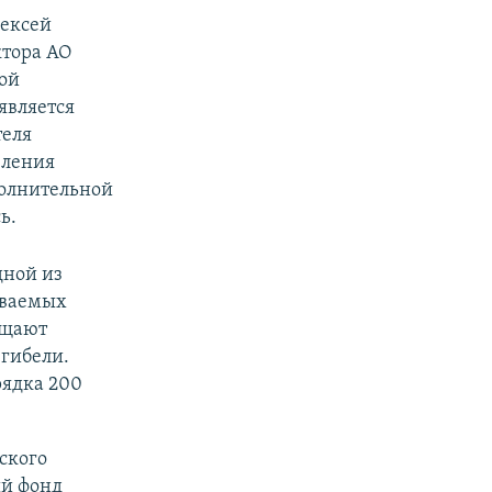
лексей
ктора АО
ой
является
теля
еления
полнительной
ь.
дной из
ываемых
ещают
 гибели.
рядка 200
ского
й фонд