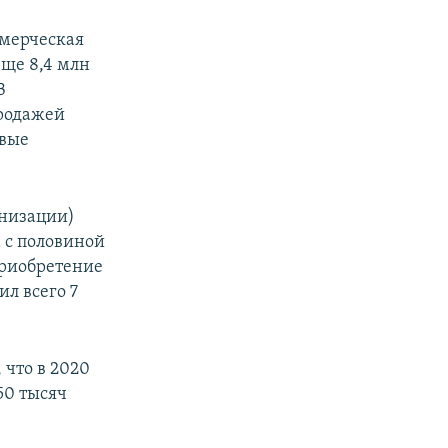
ммерческая
еще 8,4 млн
В
продажей
евые
анизации)
а с половиной
 приобретение
ил всего 7
 что в 2020
50 тысяч