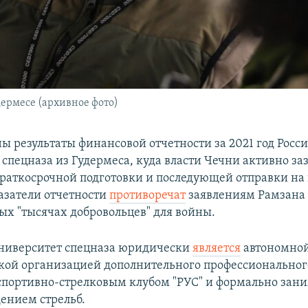
дермесе (архивное фото)
ы результаты финансовой отчетности за 2021 год Росс
 спецназа из Гудермеса, куда власти Чечни активно з
краткосрочной подготовки и последующей отправки на 
азатели отчетности
противоречат
заявлениям Рамзана 
ых "тысячах добровольцев" для войны.
ниверситет спецназа юридически
является
автономно
ой организацией дополнительного профессиональног
спортивно-стрелковым клубом "РУС" и формально зан
дением стрельб.