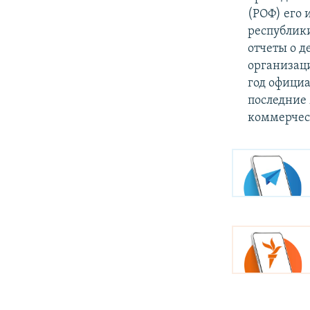
(РОФ) его
республик
отчеты о д
организаци
год официа
последние
коммерчес