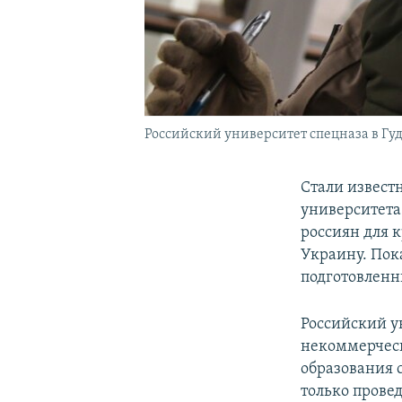
Российский университет спецназа в Гу
Стали известн
университета
россиян для 
Украину. Пок
подготовленн
Российский у
некоммерческ
образования 
только прове