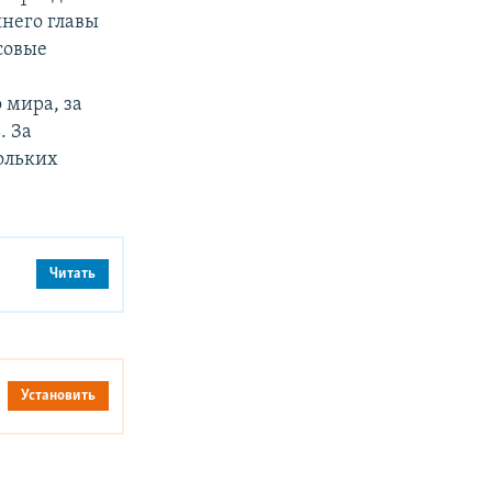
него главы
совые
 мира, за
. За
ольких
Читать
Установить