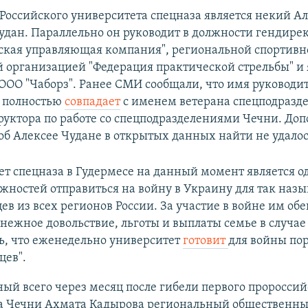
Российского университета спецназа является некий А
удан. Параллельно он руководит в должности гендире
ская управляющая компания", региональной спортивн
 организацией "Федерация практической стрельбы" и 
ООО "Чаборз". Ранее СМИ сообщали, что имя руководи
а полностью
совпадает
с именем ветерана спецподразд
труктора по работе со спецподразделениями Чечни. До
б Алексее Чудане в открытых данных найти не удалос
т спецназа в Гудермесе на данный момент является о
жностей отправиться на войну в Украину для так наз
ев из всех регионов России. За участие в войне им об
нежное довольствие, льготы и выплаты семье в случае
ь, что еженедельно университет
готовит
для войны по
цев".
й всего через месяц после гибели первого пророссий
а Чечни Ахмата Кадырова региональный общественны