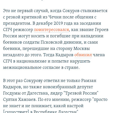
Это не первый случай, когда Сокуров сталкивается
с резкой критикой из Чечни после общения с
президентом. В декабре 2019 года на заседании
СПЧ режиссер
поинтересовался
, как звание Героев
России могут носить и погибшие при нападении
боевиков солдаты Псковской дивизии, и сами
боевики, перешедшие на сторону Москвы
незадолго до этого. Тогда Кадыров
обвинил
члена
СПЧ в национализме и попытке нарушить
межнациональное согласие в стране.
В этот раз Сокурову ответил не только Рамзан
Кадыров, но также новоизбранный депутат
Госдумы от Дагестана, лидер "Трезвой России"
Султан Хамзаев. По его мнению, режиссер "просто
не знает и не понимает, какой настрой
[существует] в Республике Дагестан".