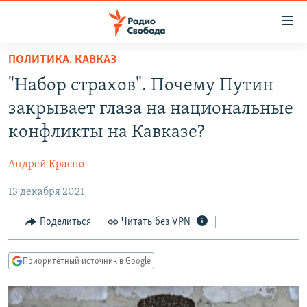
Ссылки
для
упрощенного
ПОЛИТИКА. КАВКАЗ
ПРОГРАММЫ
доступа
"Набор страхов". Почему Путин
ПОДКАСТЫ
Вернуться
закрывает глаза на национальные
к
АВТОРСКИЕ ПРОЕКТЫ
конфликты на Кавказе?
основному
ЦИТАТЫ СВОБОДЫ
содержанию
Андрей Красно
Вернутся
МНЕНИЯ
к
13 декабря 2021
КУЛЬТУРА
главной
навигации
IDEL.РЕАЛИИ
Поделиться
Читать без VPN
Вернутся
КАВКАЗ.РЕАЛИИ
к
Приоритетный источник в Google
СЕВЕР.РЕАЛИИ
поиску
СИБИРЬ.РЕАЛИИ