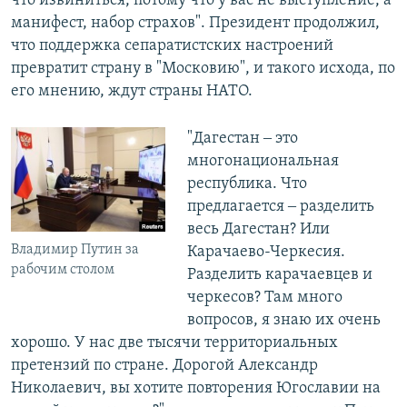
что извиниться, потому что у вас не выступление, а
манифест, набор страхов". Президент продолжил,
что поддержка сепаратистских настроений
превратит страну в "Московию", и такого исхода, по
его мнению, ждут страны НАТО.
"Дагестан ‒ это
многонациональная
республика. Что
предлагается ‒ разделить
весь Дагестан? Или
Владимир Путин за
Карачаево-Черкесия.
рабочим столом
Разделить карачаевцев и
черкесов? Там много
вопросов, я знаю их очень
хорошо. У нас две тысячи территориальных
претензий по стране. Дорогой Александр
Николаевич, вы хотите повторения Югославии на