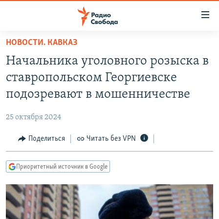
Ссылки
для
упрощенного
НОВОСТИ. КАВКАЗ
ПРОГРАММЫ
доступа
Начальника уголовного розыска в
ПОДКАСТЫ
Вернуться
ставропольском Георгиевске
к
АВТОРСКИЕ ПРОЕКТЫ
подозревают в мошенничестве
основному
ЦИТАТЫ СВОБОДЫ
содержанию
25 октября 2024
Вернутся
МНЕНИЯ
к
Поделиться
Читать без VPN
КУЛЬТУРА
главной
навигации
IDEL.РЕАЛИИ
Приоритетный источник в Google
Вернутся
КАВКАЗ.РЕАЛИИ
к
СЕВЕР.РЕАЛИИ
поиску
СИБИРЬ.РЕАЛИИ