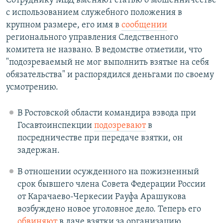
Сотруднику МВД вменяют статью о мошенничестве
с использованием служебного положения в
крупном размере, его имя в
сообщении
регионального управления Следственного
комитета не названо. В ведомстве отметили, что
"подозреваемый не мог выполнить взятые на себя
обязательства" и распорядился деньгами по своему
усмотрению.
В Ростовской области командира взвода при
Госавтоинспекции
подозревают
в
посредничестве при передаче взятки, он
задержан.
В отношении осужденного на пожизненный
срок бывшего члена Совета Федерации России
от Карачаево-Черкесии Рауфа Арашукова
возбуждено новое уголовное дело. Теперь его
обвиняют
в даче взятки за организацию