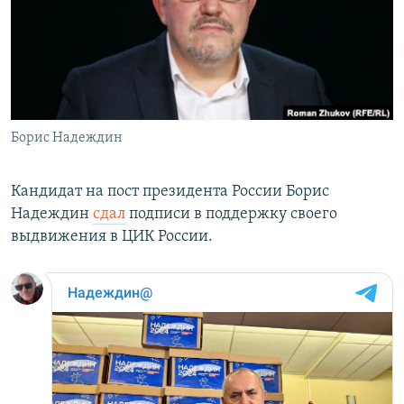
РАСПИСАНИЕ ВЕЩАНИЯ
ПОДПИШИТЕСЬ НА РАССЫЛКУ
СОЦИАЛЬНЫЕ СЕТИ
Борис Надеждин
Кандидат на пост президента России Борис
Надеждин
сдал
подписи в поддержку своего
Все сайты РСЕ/РС
выдвижения в ЦИК России.