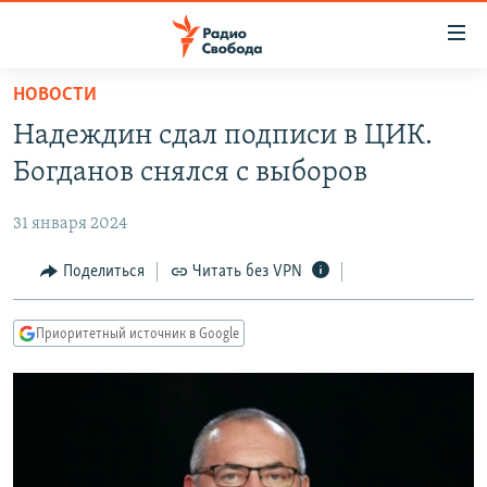
Ссылки
для
упрощенного
НОВОСТИ
ПРОГРАММЫ
доступа
Надеждин сдал подписи в ЦИК.
ПОДКАСТЫ
Вернуться
Богданов снялся с выборов
к
АВТОРСКИЕ ПРОЕКТЫ
основному
31 января 2024
ЦИТАТЫ СВОБОДЫ
содержанию
Вернутся
МНЕНИЯ
Поделиться
Читать без VPN
к
КУЛЬТУРА
главной
Приоритетный источник в Google
навигации
IDEL.РЕАЛИИ
Вернутся
КАВКАЗ.РЕАЛИИ
к
СЕВЕР.РЕАЛИИ
поиску
СИБИРЬ.РЕАЛИИ