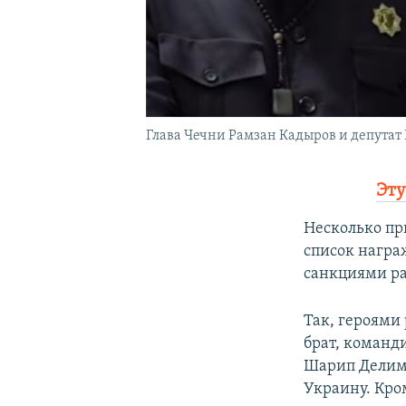
Глава Чечни Рамзан Кадыров и депутат
Эту
Несколько пр
список награ
санкциями ра
Так, героями
брат, команд
Шарип Делимх
Украину. Кро