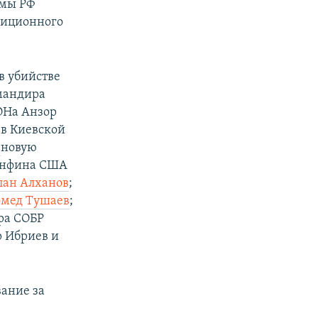
мы РФ​
зиционного
в убийстве
мандира
ОНа Анзор
 в Киевской
и
новую
нфина США
лан Алханов
;
мед Тушаев
;
ра СОБР
р Ибриев и
вание за