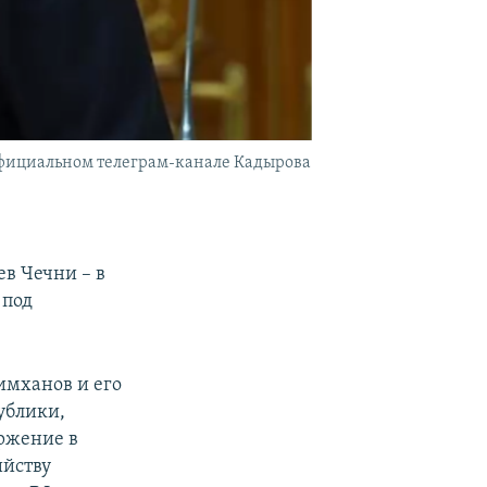
официальном телеграм-канале Кадырова
в Чечни – в
 под
имханов и его
ублики,
оржение в
ийству