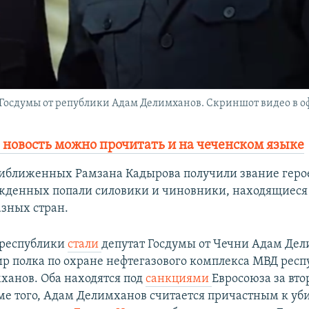
 Госдумы от републики Адам Делимханов. Скриншот видео в 
 новость можно прочитать и на чеченском языке
иближенных Рамзана Кадырова получили звание герое
жденных попали силовики и чиновники, находящиеся
зных стран.
 республики
стали
депутат Госдумы от Чечни Адам Дел
ир полка по охране нефтегазового комплекса МВД респ
анов. Оба находятся под
санкциями
Евросоюза за вт
ме того, Адам Делимханов считается причастным к уб