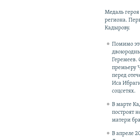
Медаль героя
региона. Пер
Кадырову.
Помимо это
двоюродны
Геремеев.
премьеру Ч
перед отеч
Иса Ибраг
соцсетях.
В марте К
построят н
матери бр
В апреле 2