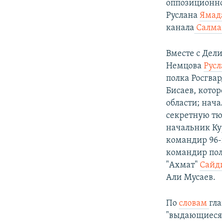
оппозиционн
Руслана
Ямад
канала
Салма
Вместе с Дел
Немцова
Русл
полка Росгва
Бисаев, кото
области; нач
секретную тю
начальник Ку
командир 96-
командир пол
"Ахмат"
Сайд
Али Мусаев.
По
словам
гл
"выдающиеся 