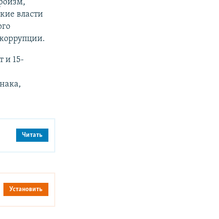
роизм,
кие власти
ого
 коррупции.
 и 15-
нака,
Читать
Установить