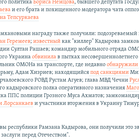
ого политика
Бориса Немцова
, бывшего депутата Госду
аева
и его брата и похищенного модератора чата оппо
на Тепсуркаева
имхановыми награду также получили: подозреваемый 
ан Геремеев
;
известный
как "киллер" Кадырова замко
рдии Султан Рашаев; командир мобильного отряда ОМ
рого Украина
обвинила
в пытках несовершеннолетнего
альник ОМОНа на транспорте, где недавно
обнаружил
рьму, Адам Хизриев; находящийся
под санкциями
Ми
рчалоевского РОВД Рустам Агуев; глава МВД Чечни
Рус
го кадыровского полка оперативного назначения
Маго
ка ППС полиции Грозного Муса Ахматов; замкоманди
и Лорсанкаев
и участники вторжения в Украину Тиму
авы республики Рамзана Кадырова, они получили это з
заслуги перед Отечеством".