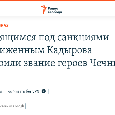
ВКАЗ
ящимся под санкциями
иженным Кадырова
оили звание героев Чечн
ся
Читать без VPN
сточник в Google