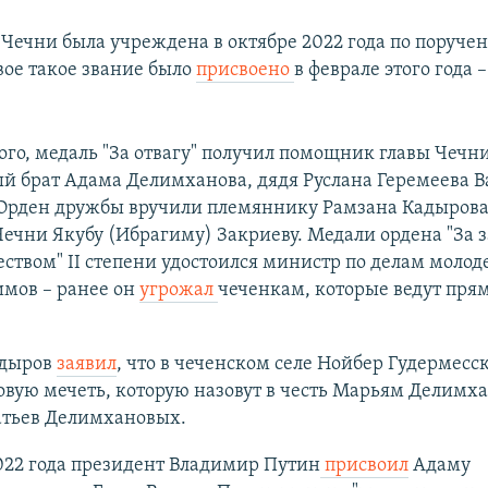
 Чечни была учреждена в октябре 2022 года по поруче
вое такое звание было
присвоено
в феврале этого года 
го, медаль "За отвагу" получил помощник главы Чечни
й брат Адама Делимханова, дядя Руслана Геремеева В
 Орден дружбы вручили племяннику Рамзана Кадырова
ечни Якубу (Ибрагиму) Закриеву. Медали ордена "За з
еством" II степени удостоился министр по делам моло
имов – ранее он
угрожал
чеченкам, которые ведут пря
адыров
заявил
, что в чеченском селе Нойбер Гудермесс
овую мечеть, которую назовут в честь Марьям Делимх
атьев Делимхановых.
022 года президент Владимир Путин
присвоил
Адаму