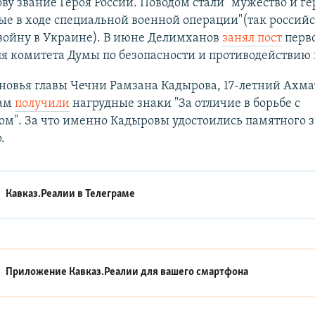
у звание Героя России. Поводом стали "мужество и ге
е в ходе специальной военной операции"(так российс
войну в Украине). В июне Делимханов
занял пост
перв
я комитета Думы по безопасности и противодействию
новья главы Чечни Рамзана Кадырова, 17-летний Ахмат
дам
получили
нагрудные знаки "За отличие в борьбе с
м". За что именно Кадыровы удостоились памятного з
.
Кавказ.Реалии в
Телеграме
Приложение Кавказ.Реалии для вашего смартфона