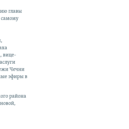
нию главы
– самому
,
аха
, вице-
аслуги
дежи Чечни
мые эфиры в
кого района
ановой,