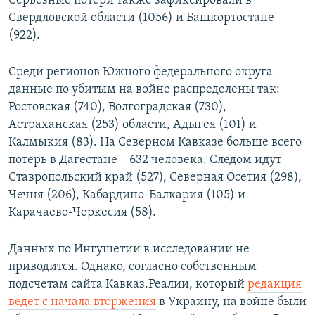
Серьезные потери также зафиксировали в
Свердловской области (1056) и Башкортостане
(922).
Среди регионов Южного федерального округа
данные по убитым на войне распределены так:
Ростовская (740), Волгоградская (730),
Астраханская (253) области, Адыгея (101) и
Калмыкия (83). На Северном Кавказе больше всего
потерь в Дагестане – 632 человека. Следом идут
Ставропольский край (527), Северная Осетия (298),
Чечня (206), Кабардино-Балкария (105) и
Карачаево-Черкесия (58).
Данных по Ингушетии в исследовании не
приводится. Однако, согласно собственным
подсчетам сайта Кавказ.Реалии, который
редакция
ведет с начала вторжения
в Украину, на войне были