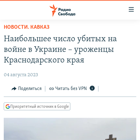
Ссылки
для
упрощенного
НОВОСТИ. КАВКАЗ
ПРОГРАММЫ
доступа
Наибольшее число убитых на
ПОДКАСТЫ
Вернуться
войне в Украине – уроженцы
к
АВТОРСКИЕ ПРОЕКТЫ
Краснодарского края
основному
ЦИТАТЫ СВОБОДЫ
содержанию
04 августа 2023
Вернутся
МНЕНИЯ
к
Поделиться
Читать без VPN
КУЛЬТУРА
главной
навигации
IDEL.РЕАЛИИ
Приоритетный источник в Google
Вернутся
КАВКАЗ.РЕАЛИИ
к
СЕВЕР.РЕАЛИИ
поиску
СИБИРЬ.РЕАЛИИ