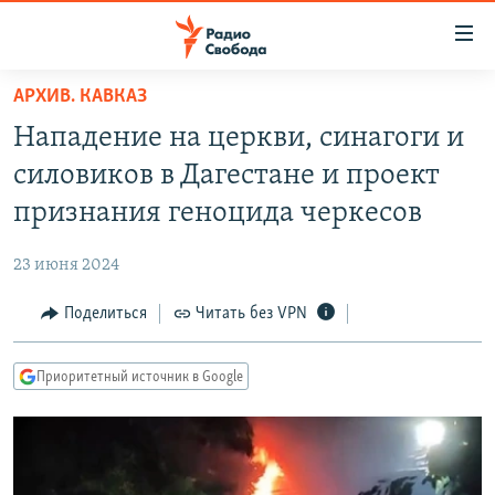
Ссылки
для
упрощенного
АРХИВ. КАВКАЗ
ПРОГРАММЫ
доступа
Нападение на церкви, синагоги и
ПОДКАСТЫ
Вернуться
силовиков в Дагестане и проект
к
АВТОРСКИЕ ПРОЕКТЫ
признания геноцида черкесов
основному
ЦИТАТЫ СВОБОДЫ
содержанию
23 июня 2024
Вернутся
МНЕНИЯ
к
Поделиться
Читать без VPN
КУЛЬТУРА
главной
навигации
IDEL.РЕАЛИИ
Приоритетный источник в Google
Вернутся
КАВКАЗ.РЕАЛИИ
к
СЕВЕР.РЕАЛИИ
поиску
СИБИРЬ.РЕАЛИИ