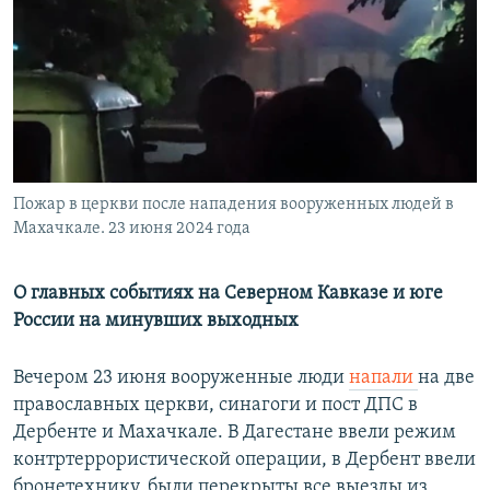
РАСПИСАНИЕ ВЕЩАНИЯ
ПОДПИШИТЕСЬ НА РАССЫЛКУ
СОЦИАЛЬНЫЕ СЕТИ
Пожар в церкви после нападения вооруженных людей в
Махачкале. 23 июня 2024 года
Все сайты РСЕ/РС
О главных событиях на Северном Кавказе и юге
России на минувших выходных
Вечером 23 июня вооруженные люди
напали
на две
православных церкви, синагоги и пост ДПС в
Дербенте и Махачкале. В Дагестане ввели режим
контртеррористической операции, в Дербент ввели
бронетехнику, были перекрыты все выезды из