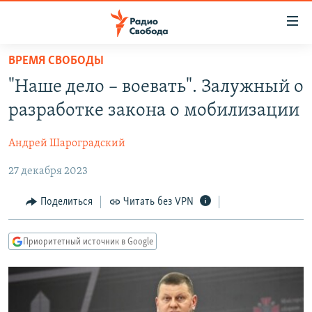
Ссылки
для
упрощенного
ВРЕМЯ СВОБОДЫ
ПРОГРАММЫ
доступа
"Наше дело – воевать". Залужный о
ПОДКАСТЫ
Вернуться
разработке закона о мобилизации
к
АВТОРСКИЕ ПРОЕКТЫ
основному
Андрей Шароградский
ЦИТАТЫ СВОБОДЫ
содержанию
Вернутся
27 декабря 2023
МНЕНИЯ
к
КУЛЬТУРА
Поделиться
Читать без VPN
главной
навигации
IDEL.РЕАЛИИ
Вернутся
Приоритетный источник в Google
КАВКАЗ.РЕАЛИИ
к
СЕВЕР.РЕАЛИИ
поиску
СИБИРЬ.РЕАЛИИ