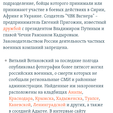
подразделение, бойцы которого принимали или
принимают участие в боевых действиях в Сирии,
Африке и Украине. Создатель "ЧВК Вагнера" –
предприниматель Евгений Пригожин, известный
дружбой
с президентом Владимиром Путиным и
главой Чечни Рамзаном Кадыровым.
Законодательством России деятельность частных
военных компаний запрещена.
Виталий Вотановский за последние полгода
опубликовал фотографии более пятисот могил
российских военных, о смерти которых не
сообщали региональные СМИ и районные
администрации. Найденные им захоронения
расположены на кладбищах
Анапы
,
Краснодара
,
Крымска
,
Хадыженска
,
Туапсе
,
Каневской
,
Ленинградской
и других, а также
в соседней Адыгее. В интервью сайту