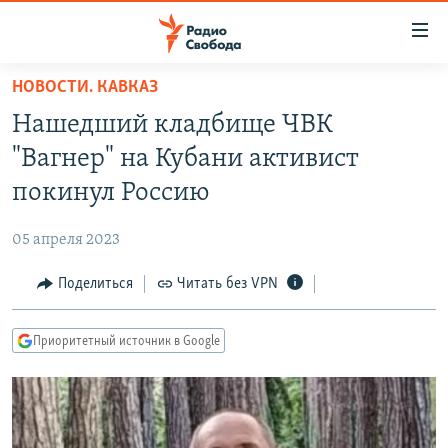
Ссылки
для
упрощенного
НОВОСТИ. КАВКАЗ
ПРОГРАММЫ
доступа
Нашедший кладбище ЧВК
ПОДКАСТЫ
Вернуться
"Вагнер" на Кубани активист
к
АВТОРСКИЕ ПРОЕКТЫ
покинул Россию
основному
ЦИТАТЫ СВОБОДЫ
содержанию
05 апреля 2023
Вернутся
МНЕНИЯ
к
Поделиться
Читать без VPN
КУЛЬТУРА
главной
навигации
IDEL.РЕАЛИИ
Приоритетный источник в Google
Вернутся
КАВКАЗ.РЕАЛИИ
к
СЕВЕР.РЕАЛИИ
поиску
СИБИРЬ.РЕАЛИИ