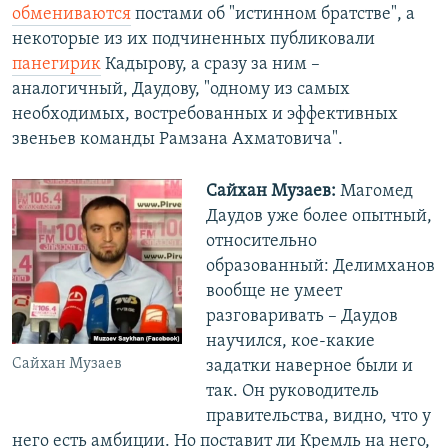
обмениваются
постами об "истинном братстве", а
некоторые из их подчиненных публиковали
панегирик
Кадырову, а сразу за ним –
аналогичный, Даудову, "одному из самых
необходимых, востребованных и эффективных
звеньев команды Рамзана Ахматовича".
Сайхан Музаев:
Магомед
Даудов уже более опытный,
относительно
образованный: Делимханов
вообще не умеет
разговаривать – Даудов
научился, кое-какие
Сайхан Музаев
задатки наверное были и
так. Он руководитель
правительства, видно, что у
него есть амбиции. Но поставит ли Кремль на него,