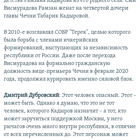
детства Рамзана Кадырова из его родного села. Сын
Висмурадова Рамзан женат на четвертой дочери
главы Чечни Табарик Кадыровой.
В 2010-е возглавлял СОБР "Терек", целью которого
была борьба с членами ичкерийских
формирований, выступающих за независимость
республики от России. Даже после перехода
Висмурадова на формально гражданскую
должность вице-премьера Чечни в феврале 2020
года, продолжил курировать именно силовой блок.
Дмитрий Дубровский
: Этот человек опасный. Этот –
может быть. Однако я думаю, что это не тот
человек, которого Кадыров назначит – а тот, кто
может заручиться поддержкой Москвы, у него
рычагов очень много внутри республики, в отличие
от всех перечисленных до. Этот персонаж может