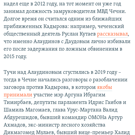
надел еще в 2012 году, на тот момент он уже год
занимал должность замруководителя МВД Чечни.
Долгое время он считался одним из ближайших
приближенных Кадырова: например, чеченский
общественный деятель Руслан Кутаев
рассказывал
,
что именно Алаудинов с Даудовым лично избивали
его после задержания по ложным обвинениям в
2015 году.
Тучи над Алаудиновым сгустились в 2019 году –
тогда в Чечне начались разговоры о разоблачении
заговора против Кадырова, в котором
якобы
принимали
участие мэр Аргуна Ибрагим
Тимирбаев, депутаты парламента Идрис Гаибов и
Шамиль Магомаев, глава Урус-Мартана Валид
Абдурешидов, бывший командир ОМОНа Артур
Ахмадов, экс-министр лесного хозяйства
Дикмагомед Мулаев, бывший вице-премьер Халид