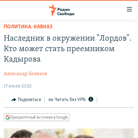
Ссылки
для
упрощенного
ПОЛИТИКА. КАВКАЗ
ПРОГРАММЫ
доступа
Наследник в окружении "Лордов".
ПОДКАСТЫ
Вернуться
Кто может стать преемником
к
АВТОРСКИЕ ПРОЕКТЫ
Кадырова
основному
ЦИТАТЫ СВОБОДЫ
содержанию
Александр Беликов
Вернутся
МНЕНИЯ
к
17 июля 2025
КУЛЬТУРА
главной
навигации
IDEL.РЕАЛИИ
Поделиться
Читать без VPN
Вернутся
КАВКАЗ.РЕАЛИИ
к
Приоритетный источник в Google
СЕВЕР.РЕАЛИИ
поиску
СИБИРЬ.РЕАЛИИ