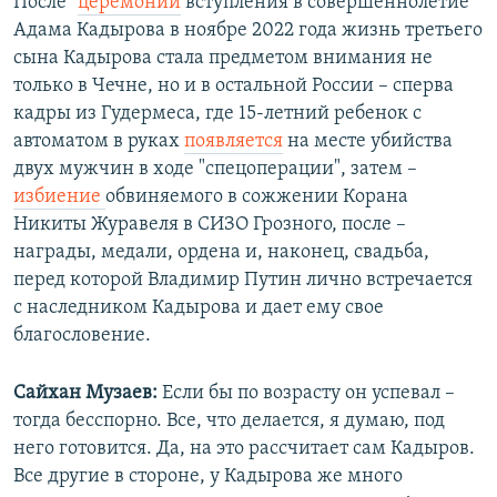
После "
церемонии
вступления в совершеннолетие"
Адама Кадырова в ноябре 2022 года жизнь третьего
сына Кадырова стала предметом внимания не
только в Чечне, но и в остальной России – сперва
кадры из Гудермеса, где 15-летний ребенок с
автоматом в руках
появляется
на месте убийства
двух мужчин в ходе "спецоперации", затем –
избиение
обвиняемого в сожжении Корана
Никиты Журавеля в СИЗО Грозного, после –
награды, медали, ордена и, наконец, свадьба,
перед которой Владимир Путин лично встречается
с наследником Кадырова и дает ему свое
благословение.
Сайхан Музаев:
Если бы по возрасту он успевал –
тогда бесспорно. Все, что делается, я думаю, под
него готовится. Да, на это рассчитает сам Кадыров.
Все другие в стороне, у Кадырова же много