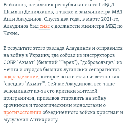
Вайханов, начальник республиканского ГИБДД
Шамхан Денилханов, а также и замминистра МВД
Апти Алаудинов. Спустя два года, в марте 2021-го,
Алаудинов был
снят
с должности министра МВД по
Чечне.
В результате этого разлада Алаудинов и отправился
на войну в Украину, где собрал из инструкторов
СОБР "Ахмат" (бывший "Терек"), "добровольцев" из
Чечни и отрядов бывших луганских сепаратистов
подразделение
, которое позже стало известно как
"спецназ "Ахмат"". Сейчас Алаудинова все чаще
вспоминают из-за его критики жителей
приграничья, призывов отправить на войну
срочников и теологическими монологами о
противостоянии
объединенного войска христиан и
мусульман Антихристу.