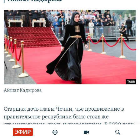
Айшат Кадырова
Старшая дочь главы Чечни, чье продвижение в
правительстве республики было столь же
стремительным, сколь и скоротечным. В 2020 году
ЭФИР
Айшат Кадырова заняла пост замминистра