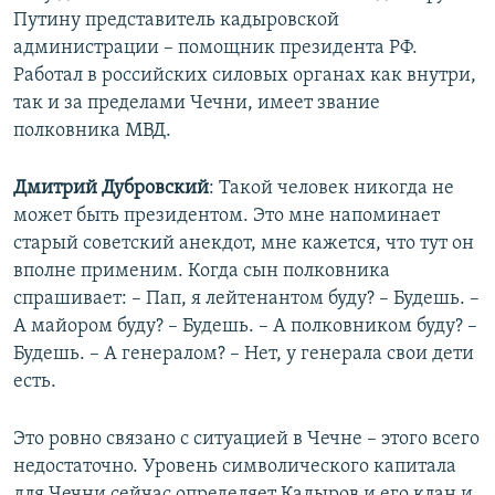
Путину представитель кадыровской
администрации – помощник президента РФ.
Работал в российских силовых органах как внутри,
так и за пределами Чечни, имеет звание
полковника МВД.
Дмитрий Дубровский
: Такой человек никогда не
может быть президентом. Это мне напоминает
старый советский анекдот, мне кажется, что тут он
вполне применим. Когда сын полковника
спрашивает: – Пап, я лейтенантом буду? – Будешь. –
А майором буду? – Будешь. – А полковником буду? –
Будешь. – А генералом? – Нет, у генерала свои дети
есть.
Это ровно связано с ситуацией в Чечне – этого всего
недостаточно. Уровень символического капитала
для Чечни сейчас определяет Кадыров и его клан и