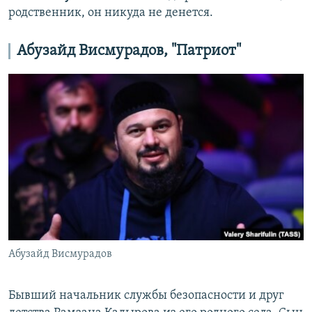
родственник, он никуда не денется.
Абузайд Висмурадов, "Патриот"
Абузайд Висмурадов
Бывший начальник службы безопасности и друг