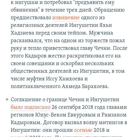
к ингушам и потребовал "предъявить ему
обвинения" в течение трех дней. Обращению
предшествовало
извинение
одного из
религиозных деятелей Ингушетии Яхьи
Хадзиева перед своим тейпом. Мужчина
раскаивался, что на одном из торжеств пожал
руку и тепло приветствовал главу Чечни. После
этого Кадыров жестко раскритиковал его на
своем совещании и оскорбил нескольких
общественных деятелей из Ингушетии, в том
числе муфтия Иссу Хамхоева и
политзаключенного Ахмеда Барахоева.
Соглашение о границе Чечни и Ингушетии
было подписано
26 сентября 2018 года главами
регионов Юнус-Беком Евкуровым и Рамзаном
Кадыровым. Договор вызвал волну митингов в
Ингушетии: они прошли
осенью
2018 и