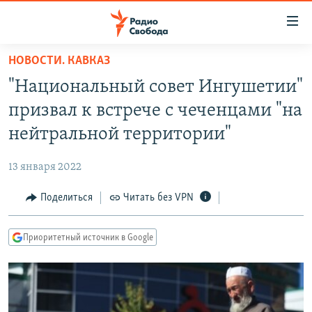
Ссылки
для
упрощенного
НОВОСТИ. КАВКАЗ
ПРОГРАММЫ
доступа
"Национальный совет Ингушетии"
ПОДКАСТЫ
Вернуться
призвал к встрече с чеченцами "на
к
АВТОРСКИЕ ПРОЕКТЫ
нейтральной территории"
основному
ЦИТАТЫ СВОБОДЫ
содержанию
13 января 2022
Вернутся
МНЕНИЯ
к
Поделиться
Читать без VPN
КУЛЬТУРА
главной
навигации
IDEL.РЕАЛИИ
Приоритетный источник в Google
Вернутся
КАВКАЗ.РЕАЛИИ
к
СЕВЕР.РЕАЛИИ
поиску
СИБИРЬ.РЕАЛИИ