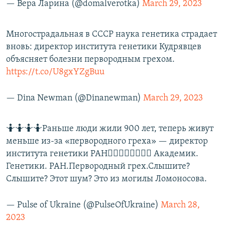
— Вера Ларина (@domalverotka)
March 29, 2023
Многострадальная в СССР наука генетика страдает
вновь: директор института генетики Кудрявцев
объясняет болезни первородным грехом.
https://t.co/U8gxYZgBuu
— Dina Newman (@Dinanewman)
March 29, 2023
🤷🤷🤷🤷Раньше люди жили 900 лет, теперь живут
меньше из-за «первородного греха» — директор
института генетики РАН🤦‍♂️🤦‍♂️🤦‍♂️🤦‍♂️ Академик.
Генетики. РАН.Первородный грех.Слышите?
Слышите? Этот шум? Это из могилы Ломоносова.
— Pulse of Ukraine (@PulseOfUkraine)
March 28,
2023