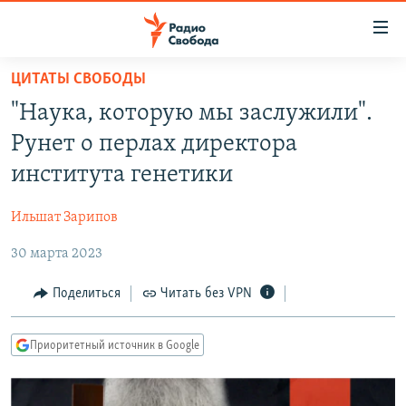
Ссылки
для
упрощенного
ЦИТАТЫ СВОБОДЫ
ПРОГРАММЫ
доступа
"Наука, которую мы заслужили".
ПОДКАСТЫ
Вернуться
Рунет о перлах директора
к
АВТОРСКИЕ ПРОЕКТЫ
института генетики
основному
ЦИТАТЫ СВОБОДЫ
содержанию
Ильшат Зарипов
Вернутся
МНЕНИЯ
к
30 марта 2023
КУЛЬТУРА
главной
навигации
IDEL.РЕАЛИИ
Поделиться
Читать без VPN
Вернутся
КАВКАЗ.РЕАЛИИ
к
Приоритетный источник в Google
СЕВЕР.РЕАЛИИ
поиску
СИБИРЬ.РЕАЛИИ