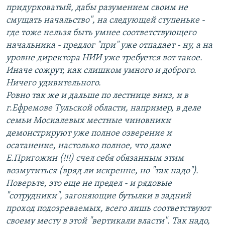
придурковатый, дабы разумением своим не
смущать начальство", на следующей ступеньке -
где тоже нельзя быть умнее соответствующего
начальника - предлог "при" уже отпадает - ну, а на
уровне директора НИИ уже требуется вот такое.
Иначе сожрут, как слишком умного и доброго.
Ничего удивительного.
Ровно так же и дальше по лестнице вниз, и в
г.Ефремове Тульской области, например, в деле
семьи Москалевых местные чиновники
демонстрируют уже полное озверение и
осатанение, настолько полное, что даже
Е.Пригожин (!!!) счел себя обязанным этим
возмутиться (вряд ли искренне, но "так надо").
Поверьте, это еще не предел - и рядовые
"сотрудники", загоняющие бутылки в задний
проход подозреваемых, всего лишь соответствуют
своему месту в этой "вертикали власти". Так надо,