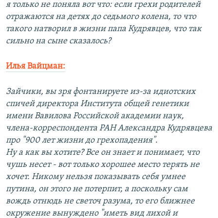
я только не поняла вот что: если грехи родителей
отражаются на детях до седьмого колена, то что
такого натворил в жизни папа Кудрявцев, что так
сильно на сыне сказалось?
Илья Вайцман:
Зайчики, вы зря фонтанируете из-за идиотских
спичей директора Института общей генетики
имени Вавилова Российской академии наук,
члена-корреспондента РАН Александра Кудрявцева
про "900 лет жизни до грехопадения".
Ну а как вы хотите? Все он знает и понимает, что
чушь несет - вот только хорошее место терять не
хочет. Никому нельзя показывать себя умнее
путина, он этого не потерпит, а поскольку сам
вождь отнюдь не светоч разума, то его ближнее
окружение вынуждено "иметь вид лихой и