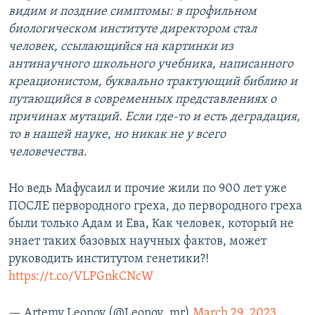
видим и поздние симптомы: в профильном
биологическом институте директором стал
человек, ссылающийся на картинки из
антинаучного школьного учебника, написанного
креационистом, буквально трактующий библию и
путающийся в современных представлениях о
причинах мутаций. Если где-то и есть деградация,
то в нашей науке, но никак не у всего
человечества
.
Но ведь Мафусаил и прочие жили по 900 лет уже
ПОСЛЕ первородного греха, до первородного греха
были только Адам и Ева, Как человек, который не
знает таких базовых научных фактов, может
руководить институтом генетики?!
https://t.co/VLPGnkCNcW
— Artemy Leonov (@Leonov_mr)
March 29, 2023