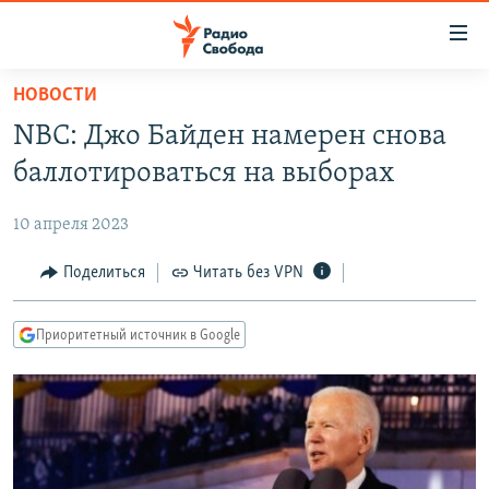
Ссылки
для
упрощенного
НОВОСТИ
ПРОГРАММЫ
доступа
NBC: Джо Байден намерен снова
ПОДКАСТЫ
Вернуться
баллотироваться на выборах
к
АВТОРСКИЕ ПРОЕКТЫ
основному
10 апреля 2023
ЦИТАТЫ СВОБОДЫ
содержанию
Вернутся
МНЕНИЯ
Поделиться
Читать без VPN
к
КУЛЬТУРА
главной
Приоритетный источник в Google
навигации
IDEL.РЕАЛИИ
Вернутся
КАВКАЗ.РЕАЛИИ
к
СЕВЕР.РЕАЛИИ
поиску
СИБИРЬ.РЕАЛИИ