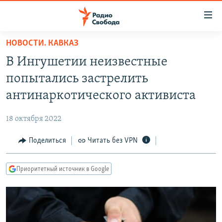
Ссылки
для
упрощенного
НОВОСТИ. КАВКАЗ
ПРОГРАММЫ
доступа
В Ингушетии неизвестные
ПОДКАСТЫ
Вернуться
попытались застрелить
к
АВТОРСКИЕ ПРОЕКТЫ
антинаркотического активиста
основному
ЦИТАТЫ СВОБОДЫ
содержанию
18 октября 2022
Вернутся
МНЕНИЯ
к
Поделиться
Читать без VPN
КУЛЬТУРА
главной
навигации
IDEL.РЕАЛИИ
Приоритетный источник в Google
Вернутся
КАВКАЗ.РЕАЛИИ
к
СЕВЕР.РЕАЛИИ
поиску
СИБИРЬ.РЕАЛИИ